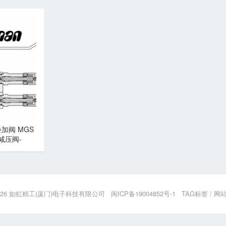
叠加阀 MGS
减压阀-
海德门
026
如虹精工(厦门)电子科技有限公司
闽ICP备19004852号-1
TAG标签
/
网