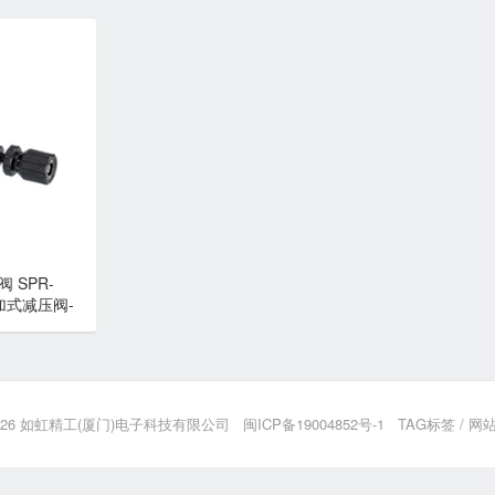
 SPR-
叠加式减压阀-
田
026
如虹精工(厦门)电子科技有限公司
闽ICP备19004852号-1
TAG标签
/
网