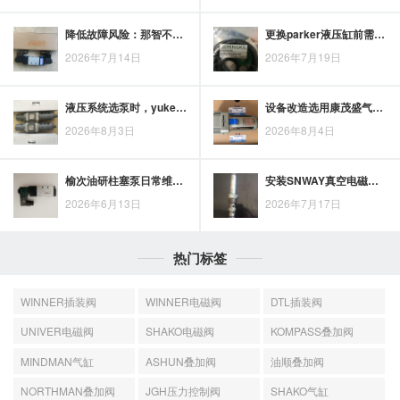
降低故障风险：那智不二越电动液压泵的选型与维护要点
更换parker液压缸前需提供哪些资料？型号、尺寸、工况及故障现象要明确
2026年7月14日
2026年7月19日
液压系统选泵时，yuken油泵与普通油泵的适配差异：结构类型与工况要求
设备改造选用康茂盛气缸品牌：安装尺寸、行程与气口位置的核对要点
2026年8月3日
2026年8月4日
榆次油研柱塞泵日常维护要点：减少磨损并稳定设备运行
安装SNWAY真空电磁阀时，方向、密封与管路清洁应逐一核对
2026年6月13日
2026年7月17日
热门标签
WINNER插装阀
WINNER电磁阀
DTL插装阀
UNIVER电磁阀
SHAKO电磁阀
KOMPASS叠加阀
MINDMAN气缸
ASHUN叠加阀
油顺叠加阀
NORTHMAN叠加阀
JGH压力控制阀
SHAKO气缸