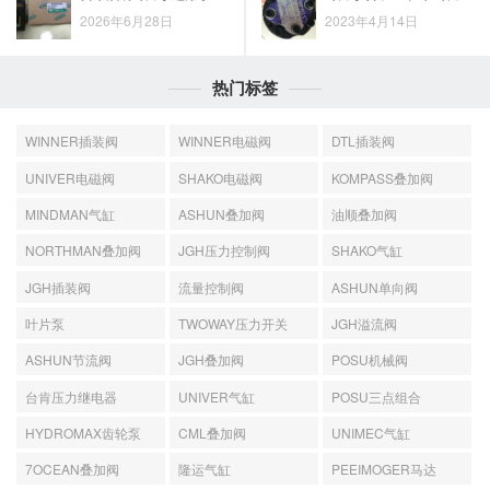
2026年6月28日
2023年4月14日
热门标签
WINNER插装阀
WINNER电磁阀
DTL插装阀
UNIVER电磁阀
SHAKO电磁阀
KOMPASS叠加阀
MINDMAN气缸
ASHUN叠加阀
油顺叠加阀
NORTHMAN叠加阀
JGH压力控制阀
SHAKO气缸
JGH插装阀
流量控制阀
ASHUN单向阀
叶片泵
TWOWAY压力开关
JGH溢流阀
ASHUN节流阀
JGH叠加阀
POSU机械阀
台肯压力继电器
UNIVER气缸
POSU三点组合
HYDROMAX齿轮泵
CML叠加阀
UNIMEC气缸
7OCEAN叠加阀
隆运气缸
PEEIMOGER马达