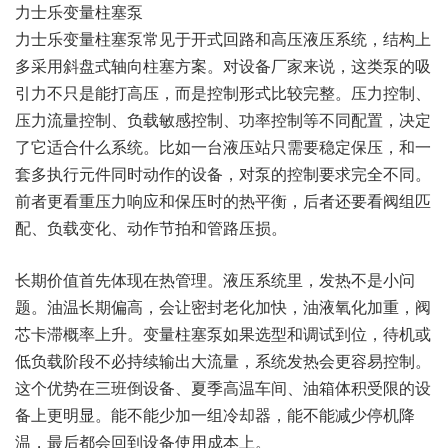
力士乐变量柱塞泵
力士乐变量柱塞泵常见于开式回路和高压液压系统，结构上
多采用斜盘式轴向柱塞方案。对设备厂家来说，这类泵的吸
引力不只是能打高压，而是控制形式比较完整。压力控制、
压力流量控制、负载敏感控制、功率控制等不同配置，决定
了它适合什么系统。比如一台液压站只需要稳定保压，和一
套多执行元件同时动作的设备，对泵的控制要求完全不同。
前者更看重压力响应和保压时的热平衡，后者还要看阀组匹
配、负载变化、动作节拍和管路压损。
长期价值首先体现在热管理。液压系统里，发热不是小问
题。油温长期偏高，会让密封老化加快，油液氧化加重，阀
芯卡滞概率上升。变量柱塞泵如果选型和调试到位，待机或
低负载阶段不必持续输出大流量，系统发热会更容易控制。
这个优势在三班倒设备、夏季高温车间、油箱体积受限的设
备上更明显。能不能少加一组冷却器，能不能减少停机降
温，最后都会回到设备使用成本上。