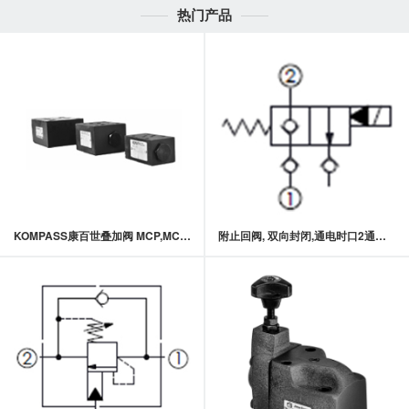
热门产品
KOMPASS康百世叠加阀 MCP,MCA,MCB,MCT,MCW系列叠加式单向阀
附止回阀, 双向封闭,通电时口2通口1(快速关闭型)常闭型提动轴型电磁方向阀