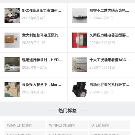
SKON膜盒压力表如何适应工业测压需求变化
那智不二越内啮合齿轮泵在液压系统提效中的应用优势
2026年6月4日
2026年7月6日
意大利迪普马液压泵的可靠设计与工业应用特点解析
久冈压力继电器选型要看哪些关键因素
2026年7月1日
2026年6月13日
现场运行异常时，HYDROMAX电动液压泵可按电源、电机与油路逐项排查
十大工况场景看懂ASCO电磁阀的典型应用
2026年6月27日
2026年6月11日
设备投入视角下，Merkle油缸的选型价值与采购关注点
自动化行业的执行环节中，力士乐液压缸承担哪些关键作用？
2026年6月5日
2026年8月2日
热门标签
WINNER插装阀
WINNER电磁阀
DTL插装阀