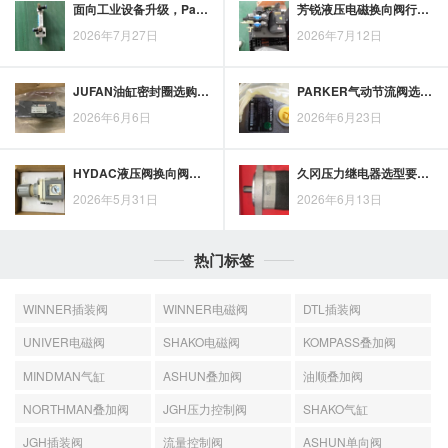
面向工业设备升级，Parker液压缸的性能特点值得关注
芳锐液压电磁换向阀行业前景研判：设备升级下的控制需求与应用边界
2026年7月27日
2026年7月12日
JUFAN油缸密封圈选购要点：工况匹配与常见失误排查
PARKER气动节流阀选型要点：从工况参数到误区规避
2026年6月6日
2026年6月23日
HYDAC液压阀换向阀应用思路：从油路控制看系统优化要点
久冈压力继电器选型要看哪些关键因素
2026年5月31日
2026年6月13日
热门标签
WINNER插装阀
WINNER电磁阀
DTL插装阀
UNIVER电磁阀
SHAKO电磁阀
KOMPASS叠加阀
MINDMAN气缸
ASHUN叠加阀
油顺叠加阀
NORTHMAN叠加阀
JGH压力控制阀
SHAKO气缸
JGH插装阀
流量控制阀
ASHUN单向阀