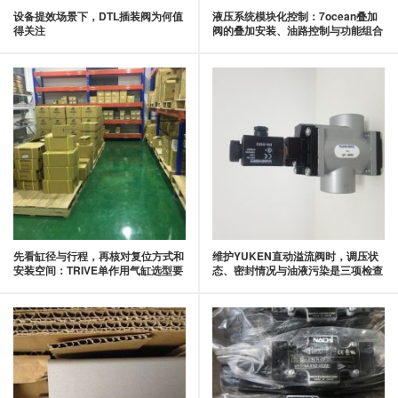
设备提效场景下，DTL插装阀为何值
液压系统模块化控制：7ocean叠加
得关注
阀的叠加安装、油路控制与功能组合
先看缸径与行程，再核对复位方式和
维护YUKEN直动溢流阀时，调压状
安装空间：TRIVE单作用气缸选型要
态、密封情况与油液污染是三项检查
点
重点