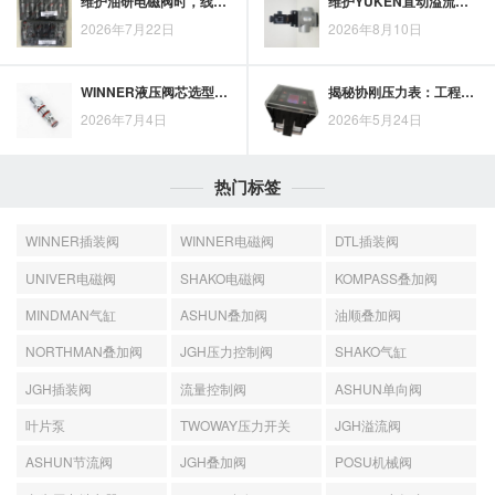
维护油研电磁阀时，线圈温升、油液清洁度与密封状态需定期检查
维护YUKEN直动溢流阀时，调压状态、密封情况与油液污染是三项检查重点
2026年7月22日
2026年8月10日
WINNER液压阀芯选型要点：匹配液压阀工况与设备运行需求
揭秘协刚压力表：工程师们如何选择最适合的工具
2026年7月4日
2026年5月24日
热门标签
WINNER插装阀
WINNER电磁阀
DTL插装阀
UNIVER电磁阀
SHAKO电磁阀
KOMPASS叠加阀
MINDMAN气缸
ASHUN叠加阀
油顺叠加阀
NORTHMAN叠加阀
JGH压力控制阀
SHAKO气缸
JGH插装阀
流量控制阀
ASHUN单向阀
叶片泵
TWOWAY压力开关
JGH溢流阀
ASHUN节流阀
JGH叠加阀
POSU机械阀