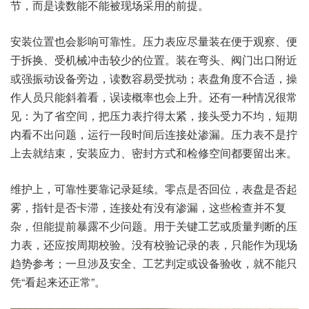
节，而是读数能不能被现场采用的前提。
安装位置也会影响可靠性。压力表应尽量装在便于观察、便
于拆换、受机械冲击较少的位置。装在弯头、阀门出口附近
或强振动设备旁边，读数容易受扰动；表盘角度不合适，操
作人员只能斜着看，误读概率也会上升。还有一种情况很常
见：为了省空间，把压力表拧得太紧，接头受力不均，短期
内看不出问题，运行一段时间后连接处渗漏。压力表不是拧
上去就结束，安装应力、密封方式和检修空间都要留出来。
维护上，可靠性要靠记录延续。零点是否回位，表盘是否起
雾，指针是否卡滞，连接处有没有渗漏，这些检查并不复
杂，但能提前暴露不少问题。用于关键工艺或质量判断的压
力表，还应按周期校验。没有校验记录的表，只能作为现场
趋势参考；一旦涉及安全、工艺判定或设备验收，就不能只
凭“看起来还正常”。