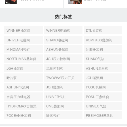
热门标签
WINNER插装阀
WINNER电磁阀
DTL插装阀
UNIVER电磁阀
SHAKO电磁阀
KOMPASS叠加阀
MINDMAN气缸
ASHUN叠加阀
油顺叠加阀
NORTHMAN叠加阀
JGH压力控制阀
SHAKO气缸
JGH插装阀
流量控制阀
ASHUN单向阀
叶片泵
TWOWAY压力开关
JGH溢流阀
ASHUN节流阀
JGH叠加阀
POSU机械阀
台肯压力继电器
UNIVER气缸
POSU三点组合
HYDROMAX齿轮泵
CML叠加阀
UNIMEC气缸
7OCEAN叠加阀
隆运气缸
PEEIMOGER马达