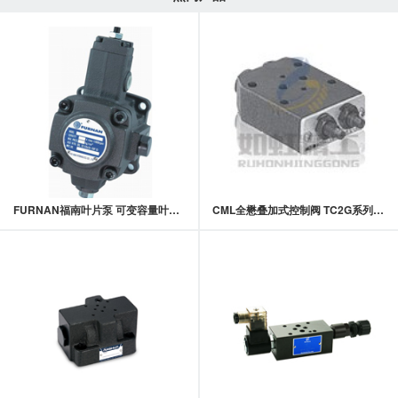
FURNAN福南叶片泵 可变容量叶片泵 VHI系列变量叶片泵
CML全懋叠加式控制阀 TC2G系列积层式附止回流控制阀