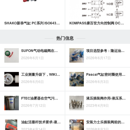
SHAKO新恭气缸 PC系列 ISO6432 圆形气缸
KOMPASS康百世方向控制阀 DCG-02系列机械式换向阀
热门信息
SUFON气动电磁阀在现代制造产线中的控制价值与应用要点
项目选型参考：隆运油缸型号的分类与适配要点
2026年6月1日
2026年6月17日
工业测量升级下，WIKI隔膜压力表的技术趋势与应用机会
Pascal气缸密封圈使用中常见问题与处理思路
2026年6月6日
2026年6月3日
FTEC油雾器在空气污染应对中的应用关注点
液压插装阀作用-液压系统插装阀的结构及原理
2026年7月12日
2023年4月9日
油缸活塞杆技术要求-液压缸活塞杆加工工艺
安装力士乐插装阀前的三项核对：插孔尺寸、密封状态与油路方向
2023年4月14日
2026年8月3日