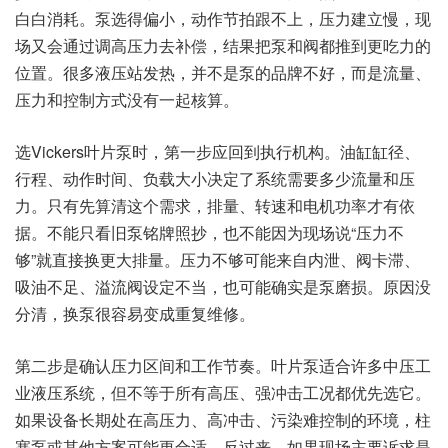
白白消耗。泵选得偏小，动作节拍跟不上，压力建立慢，现
场又会通过调高压力去补偿，结果把泵和阀都推到更吃力的
位置。很多液压站发热，并不是泵的品牌不好，而是流量、
压力和控制方式没有一起核算。
选Vickers叶片泵时，第一步应回到执行机构。油缸缸径、
行程、动作时间、负载大小决定了系统需要多少流量和压
力。只有先算清这个需求，排量、转速和电机功率才有依
据。不能只看旧泵铭牌照抄，也不能因为现场说“压力不
够”就直接换更大排量。压力不够可能来自内泄、阀卡滞、
吸油不足、溢流阀设定不当，也可能确实是泵磨损。原因没
分清，换泵很容易变成重复维修。
第二步是确认压力区间和工作节奏。叶片泵适合许多中压工
业液压系统，但不等于所有高压、强冲击工况都优先选它。
如果设备长期处在高压力、高冲击、污染难控制的环境，柱
塞泵或其他方案可能更合适。反过来，如果现场主要诉求是