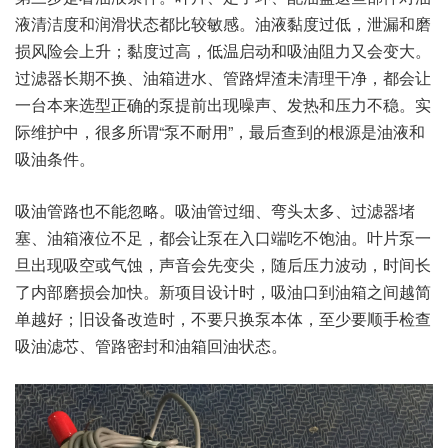
液清洁度和润滑状态都比较敏感。油液黏度过低，泄漏和磨
损风险会上升；黏度过高，低温启动和吸油阻力又会变大。
过滤器长期不换、油箱进水、管路焊渣未清理干净，都会让
一台本来选型正确的泵提前出现噪声、发热和压力不稳。实
际维护中，很多所谓“泵不耐用”，最后查到的根源是油液和
吸油条件。
吸油管路也不能忽略。吸油管过细、弯头太多、过滤器堵
塞、油箱液位不足，都会让泵在入口端吃不饱油。叶片泵一
旦出现吸空或气蚀，声音会先变尖，随后压力波动，时间长
了内部磨损会加快。新项目设计时，吸油口到油箱之间越简
单越好；旧设备改造时，不要只换泵本体，至少要顺手检查
吸油滤芯、管路密封和油箱回油状态。