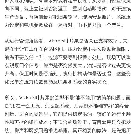
都要逐项确认。有些泵外观看起来接近，实际油口位置或旋
向不同，装上去轻则管路返工，重则启动即损伤。对于连续
生产设备，替换前最好把旧泵铭牌、现场安装照片、系统压
力设定和电机参数放在一起核对，而不是只报一个型号。
从运行管理角度看，Vickers叶片泵是否真正支撑效率，关
键在于让它工作在合适区间。压力设定不要长期贴近极限，
油温不要放任上升，过滤不要等到报警才处理。现场可以重
点观察四个信号：噪声是否突然变大，油温是否比过去更快
升高，保压时间是否缩短，执行机构动作是否变慢。这些变
化比单次压力读数更能反映泵和系统的真实状态。
所以，Vickers叶片泵的选型不是“能不能用”的简单问题，而
是“用在什么工况、怎么配系统、后期能不能维护好”的综合
判断。适合的场景里，它能提供稳定供油、较好的运行平顺
性和可控的维护成本；不适合的场景里，盲目套用只会把发
热、噪声和磨损问题推迟暴露。真正稳妥的做法，是先把压