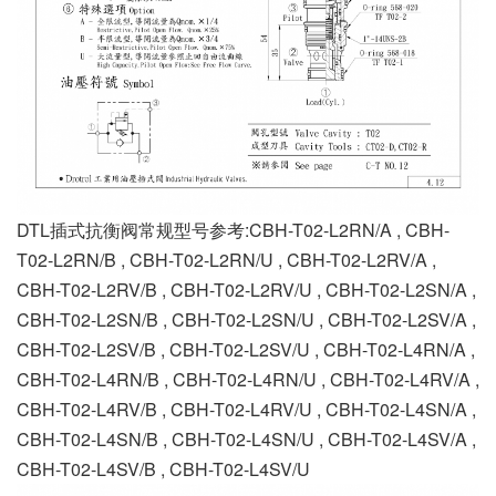
DTL插式抗衡阀常规型号参考:CBH-T02-L2RN/A , CBH-
T02-L2RN/B , CBH-T02-L2RN/U , CBH-T02-L2RV/A ,
CBH-T02-L2RV/B , CBH-T02-L2RV/U , CBH-T02-L2SN/A ,
CBH-T02-L2SN/B , CBH-T02-L2SN/U , CBH-T02-L2SV/A ,
CBH-T02-L2SV/B , CBH-T02-L2SV/U , CBH-T02-L4RN/A ,
CBH-T02-L4RN/B , CBH-T02-L4RN/U , CBH-T02-L4RV/A ,
CBH-T02-L4RV/B , CBH-T02-L4RV/U , CBH-T02-L4SN/A ,
CBH-T02-L4SN/B , CBH-T02-L4SN/U , CBH-T02-L4SV/A ,
CBH-T02-L4SV/B , CBH-T02-L4SV/U