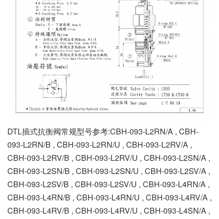
DTL插式抗衡阀常规型号参考:CBH-093-L2RN/A , CBH-
093-L2RN/B , CBH-093-L2RN/U , CBH-093-L2RV/A ,
CBH-093-L2RV/B , CBH-093-L2RV/U , CBH-093-L2SN/A ,
CBH-093-L2SN/B , CBH-093-L2SN/U , CBH-093-L2SV/A ,
CBH-093-L2SV/B , CBH-093-L2SV/U , CBH-093-L4RN/A ,
CBH-093-L4RN/B , CBH-093-L4RN/U , CBH-093-L4RV/A ,
CBH-093-L4RV/B , CBH-093-L4RV/U , CBH-093-L4SN/A ,