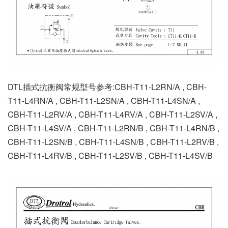
DTL插式抗衡阀常规型号参考:CBH-T11-L2RN/A , CBH-
T11-L4RN/A , CBH-T11-L2SN/A , CBH-T11-L4SN/A ,
CBH-T11-L2RV/A , CBH-T11-L4RV/A , CBH-T11-L2SV/A ,
CBH-T11-L4SV/A , CBH-T11-L2RN/B , CBH-T11-L4RN/B ,
CBH-T11-L2SN/B , CBH-T11-L4SN/B , CBH-T11-L2RV/B ,
CBH-T11-L4RV/B , CBH-T11-L2SV/B , CBH-T11-L4SV/B