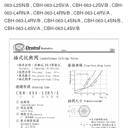
063-L2SN/B , CBH-063-L2SV/A , CBH-063-L2SV/B , CBH-
063-L4RN/A , CBH-063-L4RN/B , CBH-063-L4RV/A ,
CBH-063-L4RV/B , CBH-063-L4SN/A , CBH-063-L4SN/B ,
CBH-063-L4SV/A , CBH-063-L4SV/B