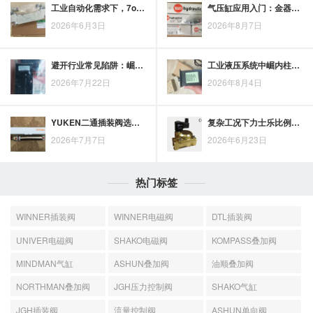
工业自动化需求下，7ocean气动电磁阀的市场前景与发展趋势观察
气压缸应用入门：金器气压缸的使用要点与操作思路
2026年6月3日
2026年8月7日
避开行业常见陷阱：崛内液压缸选型误区解析
工业液压系统中崛内柱塞式液压缸的应用与技术发展方向
2026年7月22日
2026年8月4日
YUKEN二通插装阀选型要看哪些关键参数与工况条件
复杂工况下力士乐比例阀选型，参数匹配与应用适配要点
2026年7月7日
2026年6月23日
热门标签
WINNER插装阀
WINNER电磁阀
DTL插装阀
UNIVER电磁阀
SHAKO电磁阀
KOMPASS叠加阀
MINDMAN气缸
ASHUN叠加阀
油顺叠加阀
NORTHMAN叠加阀
JGH压力控制阀
SHAKO气缸
JGH插装阀
流量控制阀
ASHUN单向阀