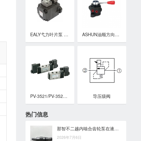
EALY弋力叶片泵 固定容量型轮叶泵 PV2R系列高压定量叶片泵
ASHUN油顺方向控制阀 DRT转阀型换向阀
PV-3521/PV-3522/PV-3532/PV-3542
导压级阀
热门信息
那智不二越内啮合齿轮泵在液压系统提效中的应用优势
2026年7月6日