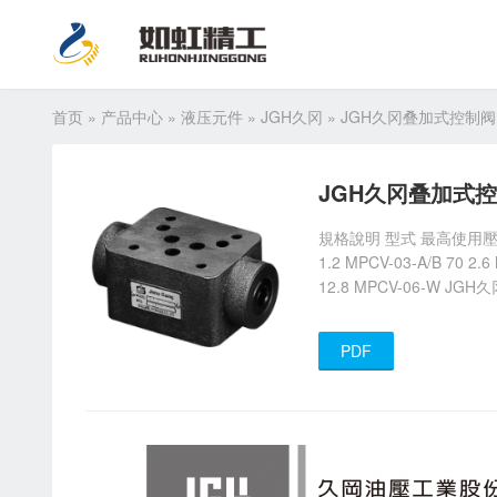
首页
»
产品中心
»
液压元件
»
JGH久冈
»
JGH久冈叠加式控制阀
JGH久冈叠加式控
規格說明 型式 最高使用壓力 kgf
1.2 MPCV-03-A/B 70 2.
12.8 MPCV-06-W 
PDF