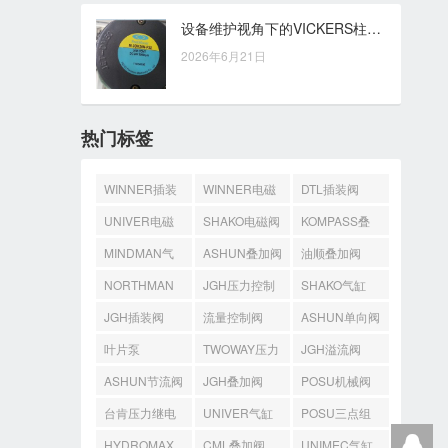
设备维护视角下的VICKERS柱塞泵：日常检查与使用管理要点
2026年6月21日
热门标签
WINNER插装
WINNER电磁
DTL插装阀
阀
阀
UNIVER电磁
SHAKO电磁阀
KOMPASS叠
阀
加阀
MINDMAN气
ASHUN叠加阀
油顺叠加阀
缸
NORTHMAN
JGH压力控制
SHAKO气缸
叠加阀
阀
JGH插装阀
流量控制阀
ASHUN单向阀
叶片泵
TWOWAY压力
JGH溢流阀
开关
ASHUN节流阀
JGH叠加阀
POSU机械阀
台肯压力继电
UNIVER气缸
POSU三点组
器
合

HYDROMAX
CML叠加阀
UNIMEC气缸