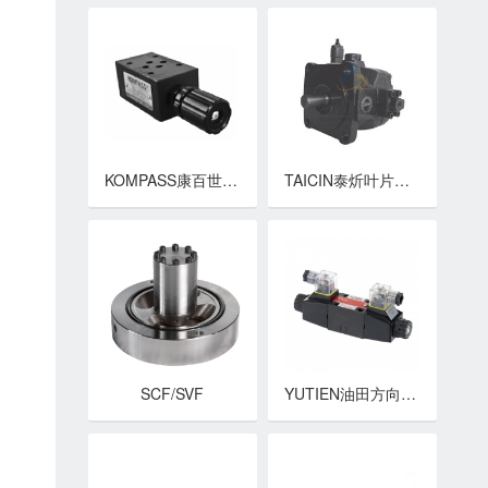
KOMPASS康百世叠加阀 MTP,MTT-02,03系列叠加式节流阀
TAICIN泰炘叶片泵 VDV-1A, 2A / VDV-1B, 2B系列中压可变容量叶片泵
SCF/SVF
YUTIEN油田方向控制阀 DSW-02,DSW-03系列电磁换向阀