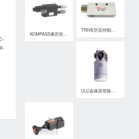
TRIVE空压控制元件 FT系列真空发生器
KOMPASS康百世叠加阀 MSPR-02,03系列叠加式电控减压阀
C-
P-
CLC金徕居管路回油网 CF,CF-G系列管路回油网