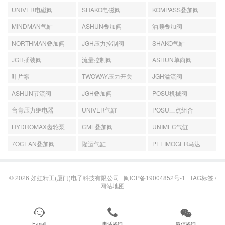
UNIVER电磁阀
SHAKO电磁阀
KOMPASS叠加阀
MINDMAN气缸
ASHUN叠加阀
油顺叠加阀
NORTHMAN叠加阀
JGH压力控制阀
SHAKO气缸
JGH插装阀
流量控制阀
ASHUN单向阀
叶片泵
TWOWAY压力开关
JGH溢流阀
ASHUN节流阀
JGH叠加阀
POSU机械阀
台肯压力继电器
UNIVER气缸
POSU三点组合
HYDROMAX齿轮泵
CML叠加阀
UNIMEC气缸
7OCEAN叠加阀
隆运气缸
PEEIMOGER马达
© 2026
如虹精工(厦门)电子科技有限公司
闽ICP备19004852号-1
TAG标签
/
网站地图



E-mail
电话咨询
微信咨询