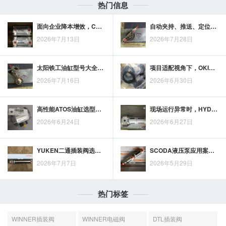
热门信息
面向企业降本增效，CKD气缸的选型价值
自动夹持、推送、定位与搬运设备中，Bimba气缸的适用场景如何核对？
2026年7月13日
2026年7月28日
太阳铁工油缸型号大全选型，压力、行程、负载及连接尺寸应同步确认
项目适配视角下，OKINA滑台气缸的应用场景与执行精度价值
2026年7月16日
2026年6月30日
高性能ATOS油缸选型应关注工况参数与安装匹配
现场运行异常时，HYDROMAX电动液压泵可按电源、电机与油路逐项排查
2026年6月24日
2026年6月27日
YUKEN二通插装阀选型要看哪些关键参数与工况条件
SCODA液压泵应用案例：从现场工况看设备动力支持价值
2026年7月7日
2026年5月29日
热门标签
WINNER插装阀
WINNER电磁阀
DTL插装阀