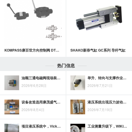
KOMPASS康百世方向控制阀 DTM/DMG系列手动阀
SHAKO新恭气缸 GC系列 导杆气缸
热门信息
油顺三通电磁阀现场装调应核对方向、接线、密封与管路清洁
举升、转向与支撑作业中，ASHUN工程液压缸的工况匹配要点
2026年6月28日
2026年7月21日
设备改造选用康茂盛气缸品牌：安装尺寸、行程与气口位置的核对要点
液压系统出现压力波动、泄漏或动作异常时，VICKERS插装溢流阀维护如何排查
2026年8月4日
2026年7月19日
项目液压系统中，Vickers叶片泵适用范围与场景匹配要点
工业测量升级下，WIKI隔膜压力表的技术趋势与应用机会