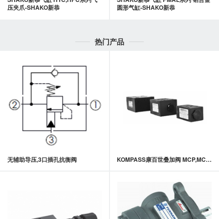
压夹爪-SHAKO新恭
圆形气缸-SHAKO新恭
热门产品
无辅助导压,3口插孔抗衡阀
KOMPASS康百世叠加阀 MCP,MCA,MCB,MCT,MCW系列叠加式单向阀