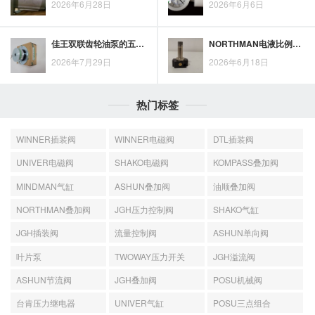
2026年6月28日
2026年6月6日
佳王双联齿轮油泵的五项核心优势：为工业设备配套提供参考
NORTHMAN电液比例阀控制思路：面向液压系统的精准调节应用
2026年7月29日
2026年6月18日
热门标签
WINNER插装阀
WINNER电磁阀
DTL插装阀
UNIVER电磁阀
SHAKO电磁阀
KOMPASS叠加阀
MINDMAN气缸
ASHUN叠加阀
油顺叠加阀
NORTHMAN叠加阀
JGH压力控制阀
SHAKO气缸
JGH插装阀
流量控制阀
ASHUN单向阀
叶片泵
TWOWAY压力开关
JGH溢流阀
ASHUN节流阀
JGH叠加阀
POSU机械阀
台肯压力继电器
UNIVER气缸
POSU三点组合