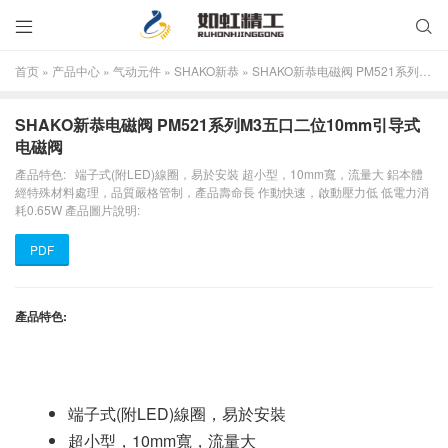


首页
»
产品中心
»
气动元件
»
SHAKO新恭
»
SHAKO新恭电磁阀 PM521系列M3五口二位10mm引导式电磁阀
SHAKO新恭电磁阀 PM521系列M3五口二位10mm引导式
电磁阀
產品特色: 端子式(附LED)線圈，易於安裝 超小型，10mm寬，流量大 鋁本體
經特殊材料處理，品質嚴格管制，產品壽命長 作動快速，啟動壓力低 低電力消
耗0.65W 產品圖片說明:
PDF
產品特色:
端子式(附LED)線圈，易於安裝
超小型，10mm寬，流量大