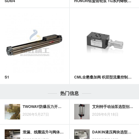
SDI04
HONOR钰盟齿轮泵 1G系列铸铁齿轮泵
S1
CML全懋叠加阀 积层型流量控制阀 MT-02,MT-03系列
热门信息
TWOWAY防爆压力开关选型要点，面向工业现场安全控制需求
艾利特手动油泵选型别只看压力：流量与接口规格也要同步核对
2026年5月27日
2026年6月18日
泄漏、线圈温升与阀体清洁：芳锐真空电磁阀日常维护检查项
DAIKIN液压阀块选型要点：结合工况做出合理选择