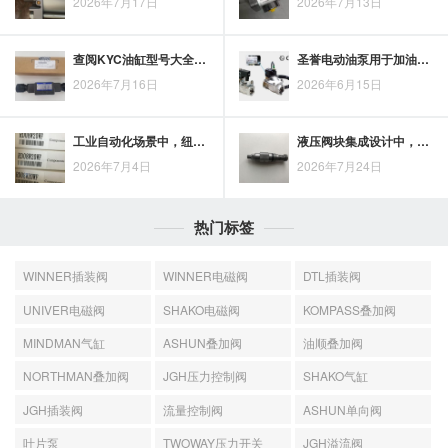
2026年7月17日
2026年7月13日
查阅KYC油缸型号大全时，缸径、杆径、行程与安装方式如何对应
圣誉电动油泵用于加油场景，安全稳定更适合日常油品输送
2026年7月16日
2026年6月15日
工业自动化场景中，纽曼标准气缸的技术特点与应用价值
液压阀块集成设计中，力士乐插装阀的布置与回路控制要点
2026年7月4日
2026年7月24日
热门标签
WINNER插装阀
WINNER电磁阀
DTL插装阀
UNIVER电磁阀
SHAKO电磁阀
KOMPASS叠加阀
MINDMAN气缸
ASHUN叠加阀
油顺叠加阀
NORTHMAN叠加阀
JGH压力控制阀
SHAKO气缸
JGH插装阀
流量控制阀
ASHUN单向阀
叶片泵
TWOWAY压力开关
JGH溢流阀