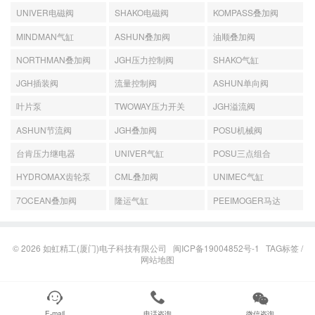
UNIVER电磁阀
SHAKO电磁阀
KOMPASS叠加阀
MINDMAN气缸
ASHUN叠加阀
油顺叠加阀
NORTHMAN叠加阀
JGH压力控制阀
SHAKO气缸
JGH插装阀
流量控制阀
ASHUN单向阀
叶片泵
TWOWAY压力开关
JGH溢流阀
ASHUN节流阀
JGH叠加阀
POSU机械阀
台肯压力继电器
UNIVER气缸
POSU三点组合
HYDROMAX齿轮泵
CML叠加阀
UNIMEC气缸
7OCEAN叠加阀
隆运气缸
PEEIMOGER马达
© 2026
如虹精工(厦门)电子科技有限公司
闽ICP备19004852号-1
TAG标签
/
网站地图



E-mail
电话咨询
微信咨询