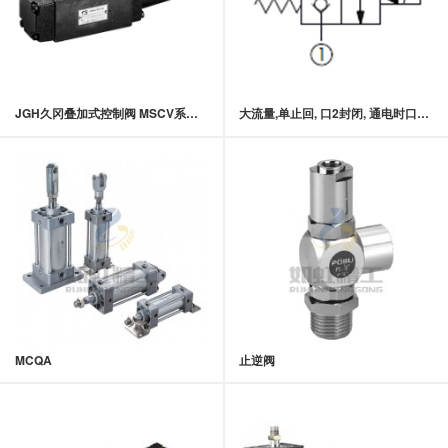
JGH久冈叠加式控制阀 MSCV系列叠加式抗衡阀
大流量,单止回, 口2封闭, 通电时口1及口2双向流动常闭型提动轴型电磁方向阀
MCQA
止逆阀