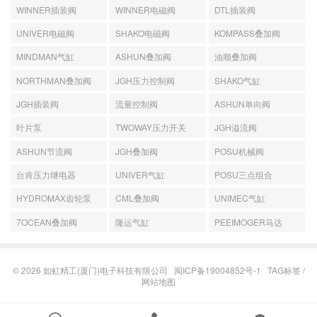
WINNER插装阀
WINNER电磁阀
DTL插装阀
UNIVER电磁阀
SHAKO电磁阀
KOMPASS叠加阀
MINDMAN气缸
ASHUN叠加阀
油顺叠加阀
NORTHMAN叠加阀
JGH压力控制阀
SHAKO气缸
JGH插装阀
流量控制阀
ASHUN单向阀
叶片泵
TWOWAY压力开关
JGH溢流阀
ASHUN节流阀
JGH叠加阀
POSU机械阀
台肯压力继电器
UNIVER气缸
POSU三点组合
HYDROMAX齿轮泵
CML叠加阀
UNIMEC气缸
7OCEAN叠加阀
隆运气缸
PEEIMOGER马达
© 2026
如虹精工(厦门)电子科技有限公司
闽ICP备19004852号-1
TAG标签
/
网站地图