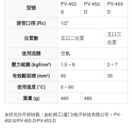
PV-452-
PV-452-
PV-453-
型號
S
D
D
接管口徑 (Rc)
1/2″
五口三
位置數
五口二位置
位置
使用流體
空氣
壓力範圍 (kgf/cm²)
1.5 ~ 8
2 ~ 7
有效斷面積 (mm²)
50
30
使用溫度 (°C)
0 ~ 60
重量 (g)
460
480
未经允许不得转载：
如虹精工(厦门)电子科技有限公司
»
PV-
452-S/PV-452-D/PV-453-D