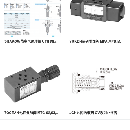
SHAKO新恭空气调理组 UFR调压过滤器
YUKEN油研叠加阀 MPA,MPB,MPW-01系列叠加式液控单向阀
7OCEAN七洋叠加阀 MTC-02,03,04系列叠加式单向节流阀
JGH久冈插装阀 CV系列止逆阀