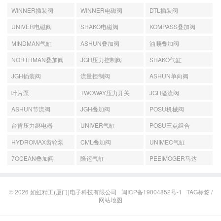
WINNER插装阀
WINNER电磁阀
DTL插装阀
UNIVER电磁阀
SHAKO电磁阀
KOMPASS叠加阀
MINDMAN气缸
ASHUN叠加阀
油顺叠加阀
NORTHMAN叠加阀
JGH压力控制阀
SHAKO气缸
JGH插装阀
流量控制阀
ASHUN单向阀
叶片泵
TWOWAY压力开关
JGH溢流阀
ASHUN节流阀
JGH叠加阀
POSU机械阀
台肯压力继电器
UNIVER气缸
POSU三点组合
HYDROMAX齿轮泵
CML叠加阀
UNIMEC气缸
7OCEAN叠加阀
隆运气缸
PEEIMOGER马达
© 2026
如虹精工(厦门)电子科技有限公司
闽ICP备19004852号-1
TAG标签
/
网站地图