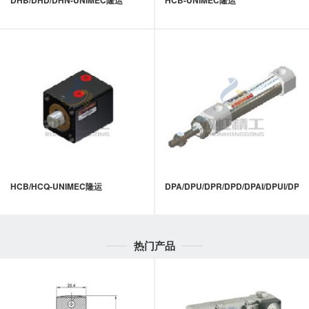
DHB/DHD/DHN-UNIMEC隆运
HCB-UNIMEC隆运
HCB/HCQ-UNIMEC隆运
DPA/DPU/DPR/DPD/DPAI/DPUI/DPR
热门产品