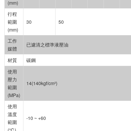
(mm)
行程
範圍
30
50
(mm)
工作
已濾清之標準液壓油
媒體
材質
碳鋼
使用
壓力
14(140kgf/cm²)
範圍
(MPa)
使用
溫度
-10 ~ +60
範圍
(℃)