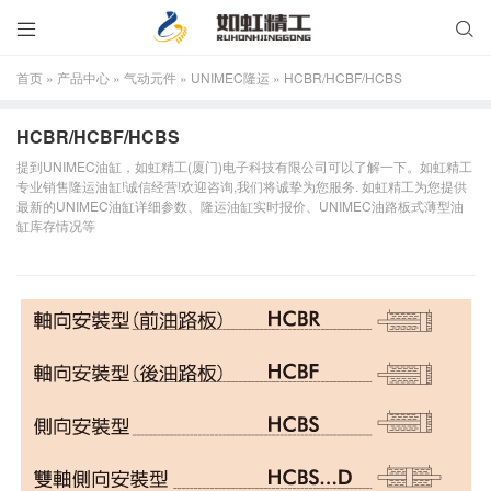


首页
»
产品中心
»
气动元件
»
UNIMEC隆运
»
HCBR/HCBF/HCBS
HCBR/HCBF/HCBS
提到UNIMEC油缸，如虹精工(厦门)电子科技有限公司可以了解一下。如虹精工
专业销售隆运油缸!诚信经营!欢迎咨询,我们将诚挚为您服务. 如虹精工为您提供
最新的UNIMEC油缸详细参数、隆运油缸实时报价、UNIMEC油路板式薄型油
缸库存情况等