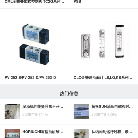
CML全懋叠加式控制阀 TC2G系列积层式附止回流控制阀
PSB
PV-252-S/PV-252-D/PV-253-D
CLC金徕居油面计 LS,LG,KS系列油面计
热门信息
发动机性能提升离不开哪些气缸技术？以康茂盛为例
替换SUN油压电磁阀时，型号、线圈电压与油压阀安装尺寸要逐项对照
2026年6月14日
2026年6月29日
HORIUCHI重型油缸维护思路：巡检、润滑与密封管理关系到使用寿命
从结构到运行过程，读懂安颂定量叶片泵的工作原理