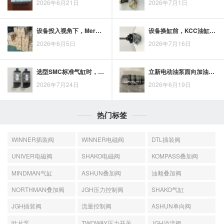
2026年6月21日
2026年7月1日
设备投入视角下，Merkle油缸的选型价值与采购关注点
设备换缸前，KCC油缸型号大全应怎样核对尺寸、接口与实际工况
2026年6月5日
2026年7月16日
选型SMC标准气缸时，缸径、行程、安装方式与负载条件应如何核对？
立新电动油泵面向加油作业，兼顾油品输送与现场操作体验
2026年7月24日
2026年6月19日
热门标签
WINNER插装阀
WINNER电磁阀
DTL插装阀
UNIVER电磁阀
SHAKO电磁阀
KOMPASS叠加阀
MINDMAN气缸
ASHUN叠加阀
油顺叠加阀
NORTHMAN叠加阀
JGH压力控制阀
SHAKO气缸
JGH插装阀
流量控制阀
ASHUN单向阀
叶片泵
TWOWAY压力开关
JGH溢流阀