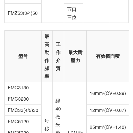
五口
FMZ53(3/4)50
三位
最
高
工
動
作
最大耐
型号
有效截面積
作
介
壓力
頻
質
率
FMC3130
16mm²(CV=0.89)
FMC3230
經
40
FMC33(4/5)30
12mm²(CV=0.67)
微
每
FMC5120
米
25mm²(CV=1.40)
秒
FMC5220
過
1.2MPa