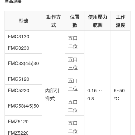
產品規格
動作方
位置
使用壓力
工作
型號
式
數
範圍
溫度
FMC3130
五口
二位
FMC3230
五口
FMC33(4/5)30
三位
FMC5120
五口
二位
FMC5220
內部引
0.15 ～
5~50
導式
0.8
℃
五口
FMC53(4/5)50
三位
FMZ5120
五口
二位
FMZ5220