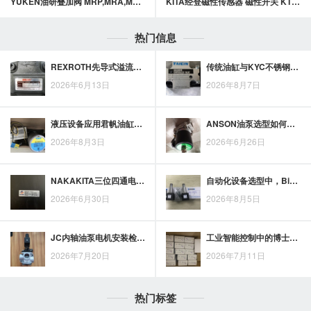
YUKEN油研叠加阀 MRP,MRA,MRB-10系列叠加式减压阀
KITA经登磁性传感器 磁性开关 KT30系列
热门信息
REXROTH先导式溢流阀选型要看哪些参数？液压系统配置思路解析
传统油缸与KYC不锈钢油缸如何取舍？从工况与材质差异看选择
2026年6月13日
2026年8月7日
液压设备应用君帆油缸：负载、速度与工况条件的匹配要点
ANSON油泵选型如何按工况定制匹配方案
2026年8月3日
2026年6月26日
NAKAKITA三位四通电磁换向阀接入液压系统，需核对执行元件动作与中位状态
自动化设备选型中，Bimba气缸如何兼顾空间、负载与动作要求
2026年6月30日
2026年8月5日
JC内轴油泵电机安装检查要点：同轴度、固定位置、接线与试运行
工业智能控制中的博士液压比例阀：功能定位与应用趋势
2026年7月20日
2026年7月11日
热门标签