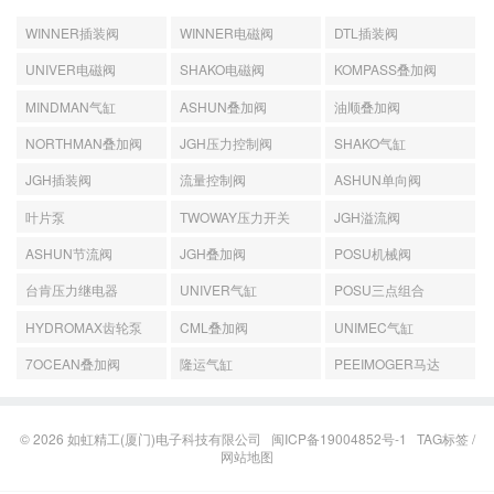
WINNER插装阀
WINNER电磁阀
DTL插装阀
UNIVER电磁阀
SHAKO电磁阀
KOMPASS叠加阀
MINDMAN气缸
ASHUN叠加阀
油顺叠加阀
NORTHMAN叠加阀
JGH压力控制阀
SHAKO气缸
JGH插装阀
流量控制阀
ASHUN单向阀
叶片泵
TWOWAY压力开关
JGH溢流阀
ASHUN节流阀
JGH叠加阀
POSU机械阀
台肯压力继电器
UNIVER气缸
POSU三点组合
HYDROMAX齿轮泵
CML叠加阀
UNIMEC气缸
7OCEAN叠加阀
隆运气缸
PEEIMOGER马达
© 2026
如虹精工(厦门)电子科技有限公司
闽ICP备19004852号-1
TAG标签
/
网站地图