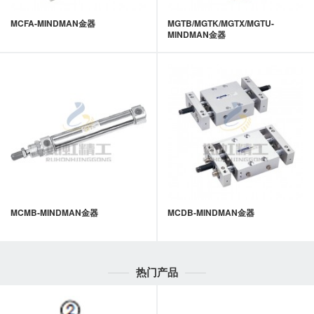
MCFA-MINDMAN金器
MGTB/MGTK/MGTX/MGTU-
MINDMAN金器
MCMB-MINDMAN金器
MCDB-MINDMAN金器
热门产品