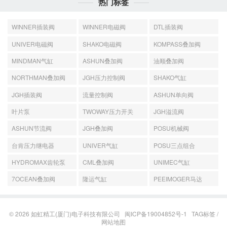
热门标签
WINNER插装阀
WINNER电磁阀
DTL插装阀
UNIVER电磁阀
SHAKO电磁阀
KOMPASS叠加阀
MINDMAN气缸
ASHUN叠加阀
油顺叠加阀
NORTHMAN叠加阀
JGH压力控制阀
SHAKO气缸
JGH插装阀
流量控制阀
ASHUN单向阀
叶片泵
TWOWAY压力开关
JGH溢流阀
ASHUN节流阀
JGH叠加阀
POSU机械阀
台肯压力继电器
UNIVER气缸
POSU三点组合
HYDROMAX齿轮泵
CML叠加阀
UNIMEC气缸
7OCEAN叠加阀
隆运气缸
PEEIMOGER马达
© 2026
如虹精工(厦门)电子科技有限公司
闽ICP备19004852号-1
TAG标签
/
网站地图