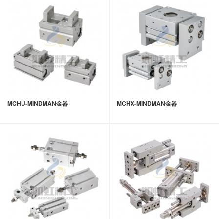
MCHU-MINDMAN金器
MCHX-MINDMAN金器