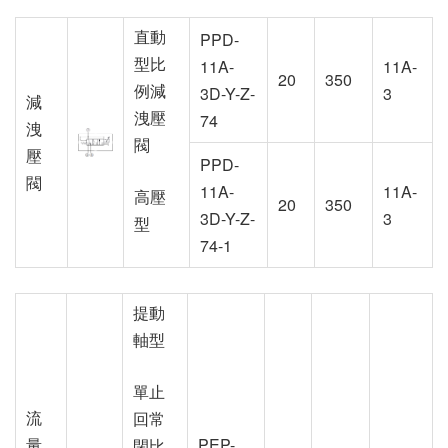
直動
PPD-
型比
11A-
11A-
20
350
例減
3D-Y-Z-
3
減
洩壓
74
洩
閥
壓
PPD-
閥
11A-
11A-
高壓
20
350
3D-Y-Z-
3
型
74-1
提動
軸型
單止
流
回常
量
PEP-
閉比