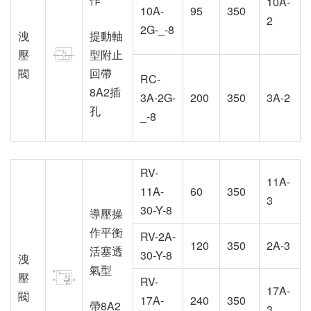
10A-
10A-
95
350
2
2G-_-8
洩
提動軸
壓
型附止
閥
回帶
RC-
8A2插
3A-2G-
200
350
3A-2
孔
_-8
RV-
11A-
11A-
60
350
3
30-Y-8
導壓操
作平衡
RV-2A-
120
350
2A-3
活塞透
30-Y-8
洩
氣型
壓
RV-
17A-
閥
17A-
240
350
帶8A2
3