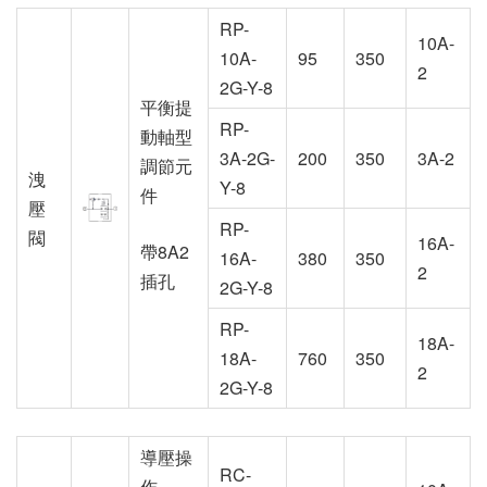
RP-
10A-
10A-
95
350
2
2G-Y-8
平衡提
RP-
動軸型
3A-2G-
200
350
3A-2
調節元
洩
Y-8
件
壓
RP-
閥
16A-
帶8A2
16A-
380
350
2
插孔
2G-Y-8
RP-
18A-
18A-
760
350
2
2G-Y-8
導壓操
RC-
作