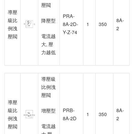
壓閥
導壓
PRA-
級比
8A-
降壓型
8A-2D-
1
350
例洩
2
Y-Z-74
電流越
壓閥
大, 壓
力越低
導壓級
比例洩
壓閥
導壓
級比
PRB-
8A-
增壓型
1
350
例洩
8A-2D
2
電流越
壓閥