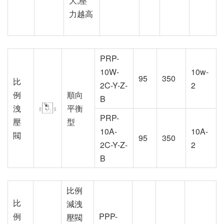
大,壓
力越高
PRP-
10W-
10w-
95
350
比
2C-Y-Z-
2
例
順向
B
洩
平衡
PRP-
壓
型
10A-
10A-
閥
95
350
2C-Y-Z-
2
B
比例
比
減洩
例
PPP-
壓閥