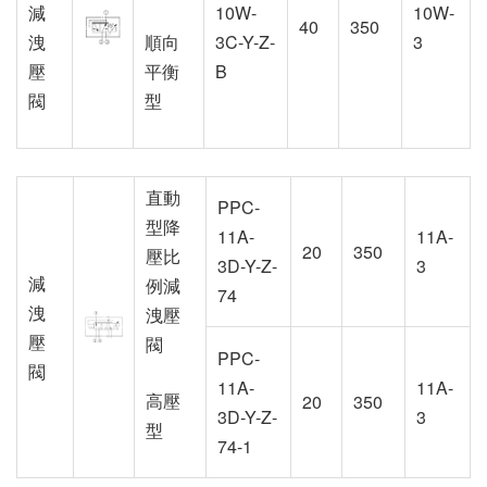
減
10W-
10W-
40
350
洩
順向
3C-Y-Z-
3
壓
平衡
B
閥
型
直動
PPC-
型降
11A-
11A-
20
350
壓比
3D-Y-Z-
3
減
例減
74
洩
洩壓
壓
閥
PPC-
閥
11A-
11A-
高壓
20
350
3D-Y-Z-
3
型
74-1