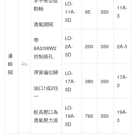
非平衡型提
LO-
11A-
動軸
11A-
95
350
3
3D
透氣開閥
LO-
帶
2A-
200
350
2A-3
8A2/08W2
3D
邏
控制插孔
輯
閥
彈簧偏位關
LO-
17A-
17A-
380
350
3
油口1或2任
3D
一
LO-
較高壓口為
19A-
19A-
760
350
透氣壓力源
3
3D