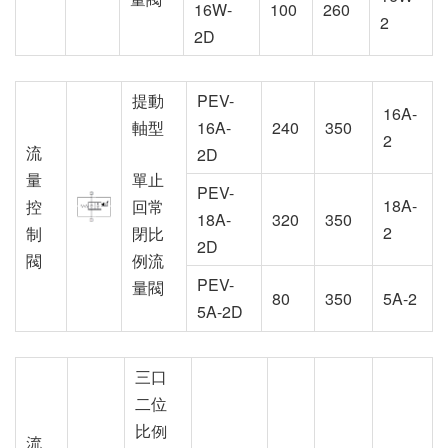
16W-
100
260
2
2D
提動
PEV-
16A-
軸型
16A-
240
350
2
流
2D
量
單止
PEV-
18A-
控
回常
18A-
320
350
2
制
閉比
2D
閥
例流
PEV-
量閥
80
350
5A-2
5A-2D
三口
二位
比例
流