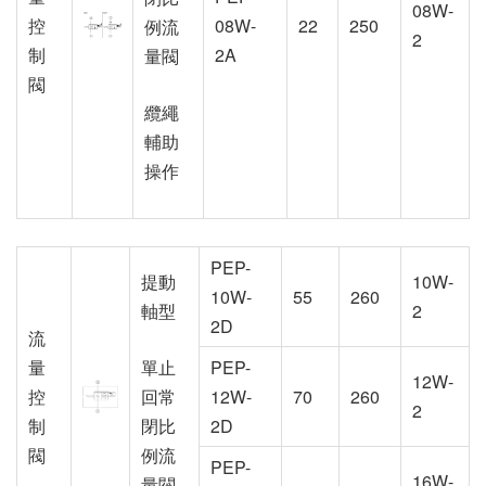
08W-
控
08W-
22
250
例流
2
制
2A
量閥
閥
纜繩
輔助
操作
PEP-
提動
10W-
10W-
55
260
軸型
2
2D
流
量
單止
PEP-
12W-
控
回常
12W-
70
260
2
制
閉比
2D
閥
例流
PEP-
16W-
量閥