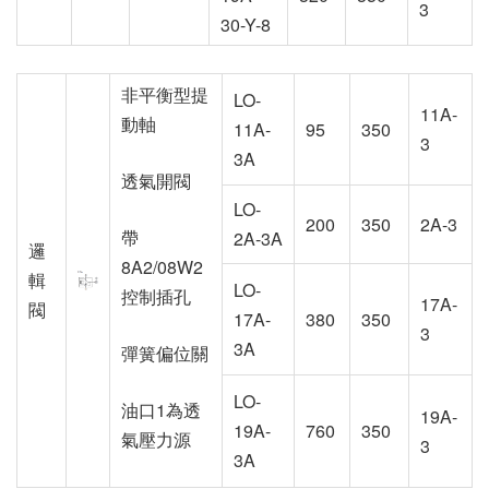
3
30-Y-8
非平衡型提
LO-
11A-
動軸
11A-
95
350
3
3A
透氣開閥
LO-
200
350
2A-3
帶
2A-3A
邏
8A2/08W2
輯
LO-
控制插孔
17A-
閥
17A-
380
350
3
3A
彈簧偏位關
LO-
油口1為透
19A-
19A-
760
350
氣壓力源
3
3A