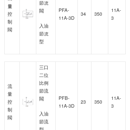
節流
量
PFA-
11A-
閥
控
34
350
11A-3D
3
制
入油
閥
節流
型
三口
二位
比例
流
節流
量
PFB-
11A-
閥
控
23
350
11A-3D
3
制
入油
閥
節流
型