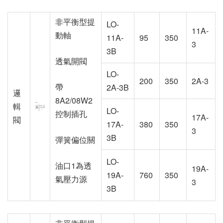
非平衡型提
LO-
11A-
動軸
11A-
95
350
3
3B
透氣開閥
LO-
200
350
2A-3
帶
2A-3B
邏
8A2/08W2
輯
LO-
控制插孔
17A-
閥
17A-
380
350
3
3B
彈簧偏位關
LO-
油口1為透
19A-
19A-
760
350
氣壓力源
3
3B