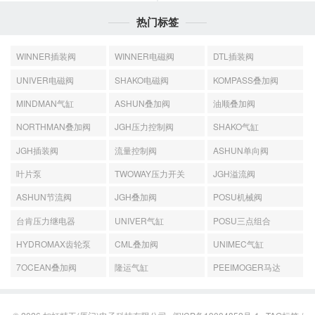
热门标签
WINNER插装阀
WINNER电磁阀
DTL插装阀
UNIVER电磁阀
SHAKO电磁阀
KOMPASS叠加阀
MINDMAN气缸
ASHUN叠加阀
油顺叠加阀
NORTHMAN叠加阀
JGH压力控制阀
SHAKO气缸
JGH插装阀
流量控制阀
ASHUN单向阀
叶片泵
TWOWAY压力开关
JGH溢流阀
ASHUN节流阀
JGH叠加阀
POSU机械阀
台肯压力继电器
UNIVER气缸
POSU三点组合
HYDROMAX齿轮泵
CML叠加阀
UNIMEC气缸
7OCEAN叠加阀
隆运气缸
PEEIMOGER马达