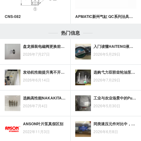
CNS-082
APMATIC新州气缸 QC系列治具气缸
热门信息
盘龙插装电磁阀更换前，型号、电压、通径与压力范围应逐项核对
入门读懂HAITENG液压泵的结构基础与工况应用
2026年7月27日
2026年5月29日
发动机性能提升离不开哪些气缸技术？以康茂盛为例
选购弋力双联齿轮油泵：质量识别与关键核对要点
2026年6月14日
2026年7月29日
选购高性能NAKAKITA不锈钢电磁阀，先看工况匹配与关键参数
工业与农业场景中的PuYuan叶片泵应用场景梳理
2026年7月4日
2026年5月30日
ANSON叶片泵真假区别
同类液压元件对比中，日本油研叶片泵的差异化价值在哪里？
2022年11月3日
2026年6月8日