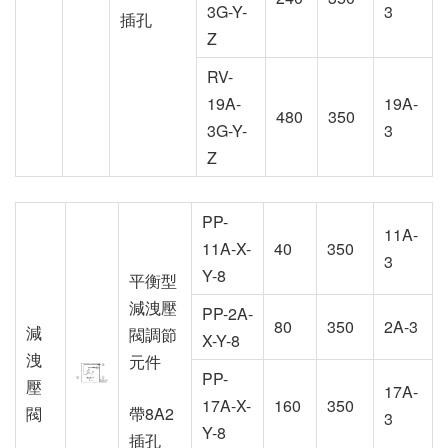
3G-Y-
3
插孔
Z
RV-
19A-
19A-
480
350
3G-Y-
3
Z
PP-
11A-
11A-X-
40
350
3
Y-8
平衡型
減洩壓
PP-2A-
80
350
2A-3
減
閥調節
X-Y-8
洩
元件
PP-
壓
17A-
17A-X-
160
350
閥
帶8A2
3
Y-8
插孔