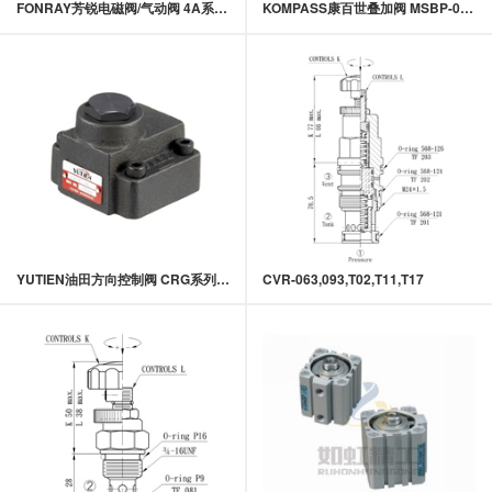
FONRAY芳锐电磁阀/气动阀 4A系列气动阀
KOMPASS康百世叠加阀 MSBP-03系列叠加式电控溢流阀
YUTIEN油田方向控制阀 CRG系列转角式单向阀 常规板式
CVR-063,093,T02,T11,T17