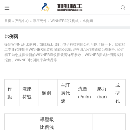


首页
»
产品中心
»
液压元件
»
WINNER武汉机械
»
比例阀
比例阀
提到WINNER比例阀，如虹精工(厦门)电子科技有限公司可以了解一下。如虹精
工专业代理销售WINNER插装阀!诚信经营!欢迎咨询,我们将诚挚为您服务. 如虹
精工为您提供最新的WINNER螺纹插装阀详细参数、WINNER插式比例阀实时
报价、WINNER比例阀库存情况等
主訂
成
作
液壓
流量
壓力
類別
購代
型
動
符號
(l/min)
(bar)
號
孔
導壓級
比例洩