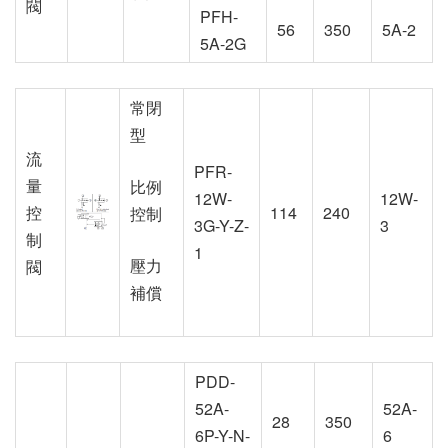
閥
PFH-
56
350
5A-2
5A-2G
常閉
型
流
PFR-
量
比例
12W-
12W-
控
114
240
控制
3G-Y-Z-
3
制
1
壓力
閥
補償
PDD-
52A-
52A-
28
350
6P-Y-N-
6