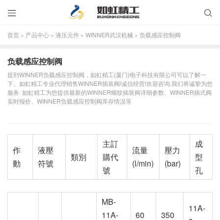


首页
»
产品中心
»
液压元件
»
WINNER武汉机械
»
负载感应控制阀
负载感应控制阀
提到WINNER负载感应控制阀，如虹精工(厦门)电子科技有限公司可以了解一
下。如虹精工专业代理销售WINNER插装阀!诚信经营!欢迎咨询,我们将诚挚为您
服务. 如虹精工为您提供最新的WINNER螺纹插装阀详细参数、WINNER插式阀
实时报价、WINNER负载感应控制阀库存情况等
主訂
成
作
液壓
流量
壓力
類別
購代
型
動
符號
(l/min)
(bar)
號
孔
MB-
11A-
11A-
60
350