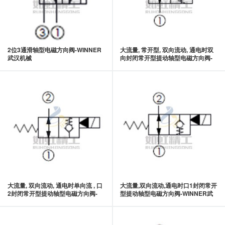
2位3通滑轴型电磁方向阀-WINNER
大流量, 常开型, 双向流动, 通电时双
武汉机械
向封闭常开型提动轴型电磁方向阀-
WINNER武汉机械
大流量, 双向流动, 通电时单向流 , 口
大流量,双向流动,通电时口1封闭常开
2封闭常开型提动轴型电磁方向阀-
型提动轴型电磁方向阀-WINNER武
WINNER武汉机械
汉机械