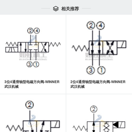
相关推荐

3位4通滑轴型电磁方向阀-WINNER
2位4通滑轴型电磁方向阀-WINNER
武汉机械
武汉机械