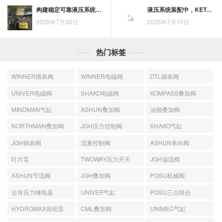
构建稳定可靠液压系统，如何发挥磐龙插装阀的高性能优势
液压系统装配中，KETA插装阀的阀块加工、密封与清洁度如何把控？
2026年7月30日
2026年7月15日
热门标签
WINNER插装阀
WINNER电磁阀
DTL插装阀
UNIVER电磁阀
SHAKO电磁阀
KOMPASS叠加阀
MINDMAN气缸
ASHUN叠加阀
油顺叠加阀
NORTHMAN叠加阀
JGH压力控制阀
SHAKO气缸
JGH插装阀
流量控制阀
ASHUN单向阀
叶片泵
TWOWAY压力开关
JGH溢流阀
ASHUN节流阀
JGH叠加阀
POSU机械阀
台肯压力继电器
UNIVER气缸
POSU三点组合
HYDROMAX齿轮泵
CML叠加阀
UNIMEC气缸