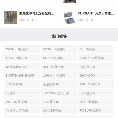
兼顾效率与工况匹配的TOYOOKI内啮合齿轮泵选型思路
FURNAN叶片泵日常维护与保养要点，兼顾稳定运行和使用寿命管理
2026年6月9日
2026年5月30日
热门标签
WINNER插装阀
WINNER电磁阀
DTL插装阀
UNIVER电磁阀
SHAKO电磁阀
KOMPASS叠加阀
MINDMAN气缸
ASHUN叠加阀
油顺叠加阀
NORTHMAN叠加阀
JGH压力控制阀
SHAKO气缸
JGH插装阀
流量控制阀
ASHUN单向阀
叶片泵
TWOWAY压力开关
JGH溢流阀
ASHUN节流阀
JGH叠加阀
POSU机械阀
台肯压力继电器
UNIVER气缸
POSU三点组合