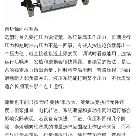
泰炘轴向柱塞泵
选型时首先要把压力说清楚。系统最高工作压力、长期运行
压力和短时冲击压力不是一回事。有些人按理论负载算出一
个压力值，就直接选接近上限的泵，调试时看似能用，连续
运行后噪声、发热和磨损会很快暴露。更稳妥的做法，是让
泵的额定压力留出余量，同时检查溢流阀、管路压损、油缸
启动阻力和负载冲击。液压系统能打到某个压力，不代表泵
适合长期顶在那个点上运行。
流量也不能只按“动作要快”来放大。流量决定执行元件速
度，但泵排量、电机转速、系统泄漏和多动作同时运行都会
影响实际表现。若设备有快进、工进、保压和回程几个阶
段，泰炘轴向柱塞泵的排量选择应围绕工作循环来算，而不
是只盯最高速度。排量选得过小，动作节拍拖慢；选得过