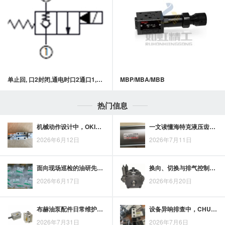
单止回, 口2封闭,通电时口2通口1,快速关闭型常闭提动轴型电磁方向阀
MBP/MBA/MBB
热门信息
机械动作设计中，OKINA旋转气缸的技术要点与应用价值
一文读懂海特克液压齿轮泵型号及参数，厘清压力、流量与排量的含义
2026年6月12日
2026年7月11日
面向现场巡检的油研先导式减压阀维护要点与注意事项
换向、切换与排气控制回路中，APMATIC三通电磁阀适用场景怎么判断
2026年6月17日
2026年6月20日
布赫油泵配件日常维护：密封、滤网、接头及磨损状态的定期检查要点
设备异响排查中，CHUYA电磁阀线圈故障诊断的关键检查点
2026年7月31日
2026年7月6日