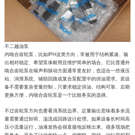
不二越油泵
内啮合齿轮泵，比如IPH这类方向，常被用于结构紧凑、输
出相对稳定、希望泵体耐用且维护简单的场合。它比普通外
啮合齿轮泵在噪声和脉动方面通常更友好，也适合一些液压
站、润滑系统、辅助回路或复合泵配置中的供油需求。若设
备不需要复杂变量控制，只要求稳定供油、结构可靠、后期
更换方便，内啮合齿轮泵是一个比较务实的选择。
不过齿轮泵方向也要看清系统边界。定量输出意味着多余流
量需要通过卸荷、溢流或回路设计处理。如果设备长时间高
压小流量运行，油液发热会很直接地反映出来。很多现场把
泵换大，是为了让动作快一点，但阀组、管径、油缸容积和