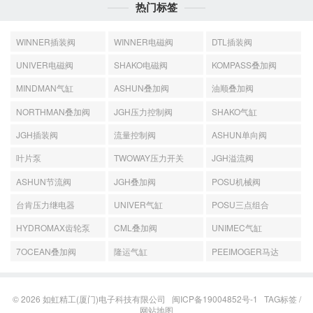
热门标签
WINNER插装阀
WINNER电磁阀
DTL插装阀
UNIVER电磁阀
SHAKO电磁阀
KOMPASS叠加阀
MINDMAN气缸
ASHUN叠加阀
油顺叠加阀
NORTHMAN叠加阀
JGH压力控制阀
SHAKO气缸
JGH插装阀
流量控制阀
ASHUN单向阀
叶片泵
TWOWAY压力开关
JGH溢流阀
ASHUN节流阀
JGH叠加阀
POSU机械阀
台肯压力继电器
UNIVER气缸
POSU三点组合
HYDROMAX齿轮泵
CML叠加阀
UNIMEC气缸
7OCEAN叠加阀
隆运气缸
PEEIMOGER马达
© 2026
如虹精工(厦门)电子科技有限公司
闽ICP备19004852号-1
TAG标签
/
网站地图