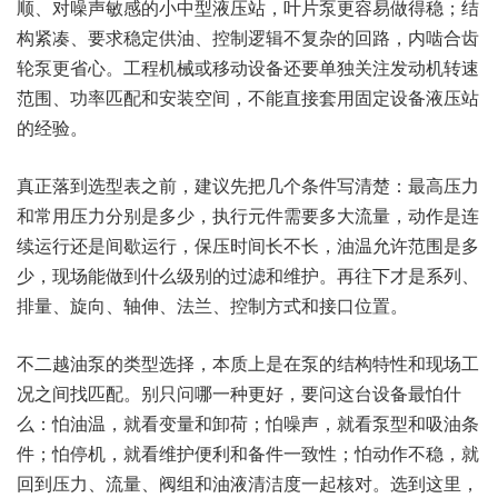
顺、对噪声敏感的小中型液压站，叶片泵更容易做得稳；结
构紧凑、要求稳定供油、控制逻辑不复杂的回路，内啮合齿
轮泵更省心。工程机械或移动设备还要单独关注发动机转速
范围、功率匹配和安装空间，不能直接套用固定设备液压站
的经验。
真正落到选型表之前，建议先把几个条件写清楚：最高压力
和常用压力分别是多少，执行元件需要多大流量，动作是连
续运行还是间歇运行，保压时间长不长，油温允许范围是多
少，现场能做到什么级别的过滤和维护。再往下才是系列、
排量、旋向、轴伸、法兰、控制方式和接口位置。
不二越油泵的类型选择，本质上是在泵的结构特性和现场工
况之间找匹配。别只问哪一种更好，要问这台设备最怕什
么：怕油温，就看变量和卸荷；怕噪声，就看泵型和吸油条
件；怕停机，就看维护便利和备件一致性；怕动作不稳，就
回到压力、流量、阀组和油液清洁度一起核对。选到这里，