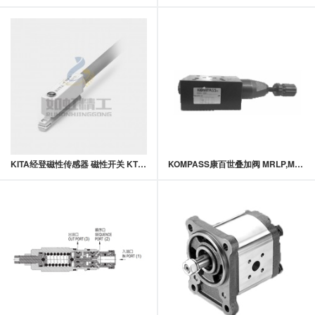
KITA经登磁性传感器 磁性开关 KT1001D系列
KOMPASS康百世叠加阀 MRLP,MRLA,MRLB-03系列叠加式低压减压阀