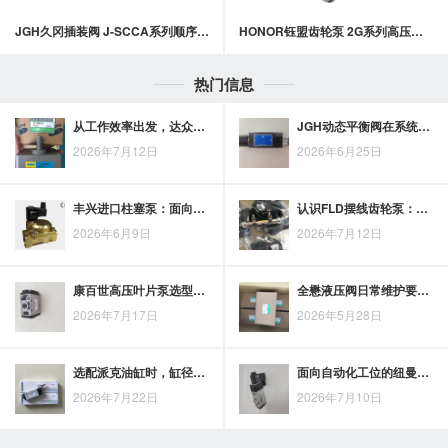
JGH久冈插装阀 J-SCCA系列顺序阀(直动型附止回阀)
HONOR钰盟齿轮泵 2G系列高压齿轮泵
热门信息
从工作效率出发，达众单向阀有几种类型适合不同应用
JGH动态平衡阀在系统稳定运行中的调节要点
2026年7月12日
2026年6月25日
丰兴进口柱塞泵：面向高效流体输送的工况适配方案
认识FLD摆线齿轮泵：结构构成与性能特点
2026年6月9日
2026年7月12日
康百世高压叶片泵选型：压力、流量与安装条件的核对要点
全懋液压阀日常维护要点：围绕寿命管理的检查与保养思路
2026年7月17日
2026年5月28日
选配派克油缸时，缸径、行程、压力与安装方式应如何确认？
面向自动化工位的纽曼滑台气缸优势与适配思路
2026年7月22日
2026年7月10日