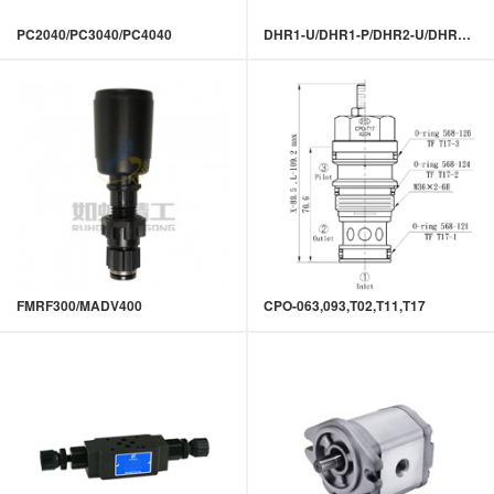
PC2040/PC3040/PC4040
DHR1-U/DHR1-P/DHR2-U/DHR2-P
FMRF300/MADV400
CPO-063,093,T02,T11,T17