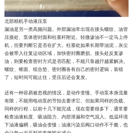
北部精机手动液压泵
漏油是另一类高频问题。外部漏油常出现在接头螺纹、油管
压接处、泵体密封面和柱塞杆附近。轻微渗油不一定马上停
机，但要判断它是否在扩大。柱塞处如果长期带油泥，灰尘
会被带入往复运动区域，加快密封圈磨损。接头处反复渗
油，则要检查密封方式是否匹配，不能只靠越拧越紧解决。
螺纹、锥面、组合垫、密封圈各有自己的密封逻辑，装错
了，短时间可能止住，受压后还会复发。
还有一种容易被忽视的情况，是动作变慢。手动泵本身流量
有限，不能用电动泵的节拍去要求它。但如果同样的负载、
同样的行程，以前十几下能完成，现在需要很多下，通常要
检查油液粘度、吸油阻力、内部泄漏和空气混入。低温环境
下油液偏稠，吸油会变慢；油液污染后阀口动作不干脆，也
会让每一次压杆的有效输出减少。