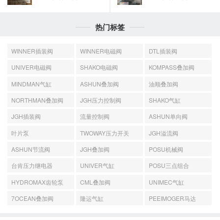
热门标签
WINNER插装阀
WINNER电磁阀
DTL插装阀
UNIVER电磁阀
SHAKO电磁阀
KOMPASS叠加阀
MINDMAN气缸
ASHUN叠加阀
油顺叠加阀
NORTHMAN叠加阀
JGH压力控制阀
SHAKO气缸
JGH插装阀
流量控制阀
ASHUN单向阀
叶片泵
TWOWAY压力开关
JGH溢流阀
ASHUN节流阀
JGH叠加阀
POSU机械阀
台肯压力继电器
UNIVER气缸
POSU三点组合
HYDROMAX齿轮泵
CML叠加阀
UNIMEC气缸
7OCEAN叠加阀
隆运气缸
PEEIMOGER马达