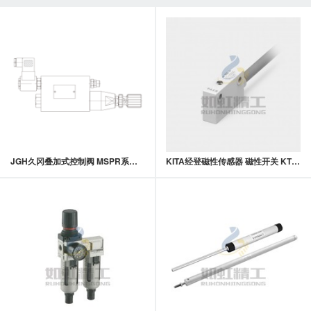
JGH久冈叠加式控制阀 MSPR系列叠加式电控減压阀
KITA经登磁性传感器 磁性开关 KT1000D系列