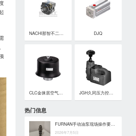
度
起
NACHI那智不二越齿轮泵 IPH型系列齿轮泵 IP泵
DJQ
需
、
项
CLC金徕居空气滤清器 AB系列空气滤清器
JGH久冈压力控制阀 BG.先导式溢流阀
热门信息
FURNAN手动油泵现场操作要点：从供油节奏到日常使用细节
2026年7月5日