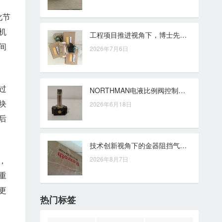
化节
机
工程项目推进视角下，博士先导式溢流阀的液压压力管理作用
间
2026年7月6日
过
NORTHMAN电液比例阀控制思路：面向液压系统的精准调节应用
块
2026年6月18日
后
技术创新视角下的金器阻挡气缸：行业应用变革的观察
，
2026年8月7日
重
更
热门标签