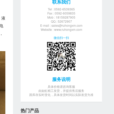
联系我们
Tel : 0592-6539365
Fax : 0592-6059835
、液
Mob : 18159287905
QQ : 52672907
电
E-mail :
sales@ruhongxm.com
Website : www.ruhongxm.com
，
微信扫一扫
服务说明
具体价格请咨询客服
由如虹精工发货，并提供售后服务
因库存实时变化，具体发货时间以实际发货为准
热门产品