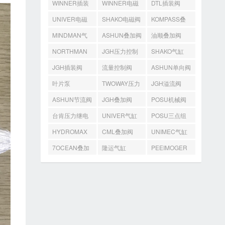
WINNER插装
WINNER电磁
DTL插装阀
阀
阀
UNIVER电磁
SHAKO电磁阀
KOMPASS叠
阀
加阀
MINDMAN气
ASHUN叠加阀
油顺叠加阀
缸
NORTHMAN
JGH压力控制
SHAKO气缸
叠加阀
阀
JGH插装阀
流量控制阀
ASHUN单向阀
叶片泵
TWOWAY压力
JGH溢流阀
开关
ASHUN节流阀
JGH叠加阀
POSU机械阀
台肯压力继电
UNIVER气缸
POSU三点组
器
合
HYDROMAX
CML叠加阀
UNIMEC气缸
齿轮泵
7OCEAN叠加
隆运气缸
PEEIMOGER
阀
马达