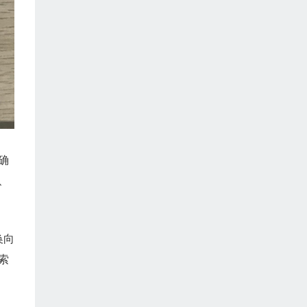
确
、
换向
索