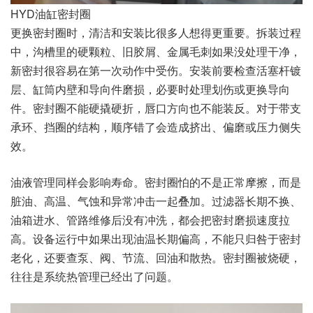
HYD油缸密封圈
更换密封圈时，清洁和安装比很多人想得更重要。拆装过程
中，沟槽里的硬颗粒、旧胶屑、金属毛刺如果没处理干净，
新密封很容易在第一次动作中受伤。安装前要检查活塞杆镀
层、缸筒内壁和导向件磨损，必要时处理划伤或更换导向
件。密封圈不能硬撬硬折，唇口方向也不能装反。对于带支
承环、挡圈的结构，顺序错了会造成挤出、偏磨或压力侧失
效。
油液管理同样会影响寿命。密封圈怕的不是正常摩擦，而是
脏油、高温、气蚀和异常冲击一起叠加。过滤器长期不换、
油箱进水、管路维修后没有冲洗，都会把密封磨损速度拉
高。设备运行中如果出现油温长期偏高，不能只归咎于密封
老化，还要查泵、阀、节流、回油和散热。密封圈被烧硬，
往往是系统热管理已经出了问题。