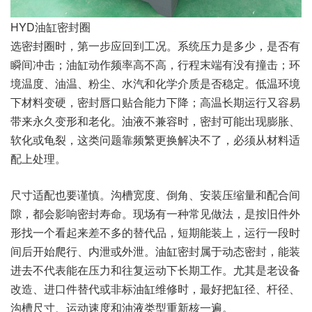
HYD油缸密封圈
选密封圈时，第一步应回到工况。系统压力是多少，是否有
瞬间冲击；油缸动作频率高不高，行程末端有没有撞击；环
境温度、油温、粉尘、水汽和化学介质是否稳定。低温环境
下材料变硬，密封唇口贴合能力下降；高温长期运行又容易
带来永久变形和老化。油液不兼容时，密封可能出现膨胀、
软化或龟裂，这类问题靠频繁更换解决不了，必须从材料适
配上处理。
尺寸适配也要谨慎。沟槽宽度、倒角、安装压缩量和配合间
隙，都会影响密封寿命。现场有一种常见做法，是按旧件外
形找一个看起来差不多的替代品，短期能装上，运行一段时
间后开始爬行、内泄或外泄。油缸密封属于动态密封，能装
进去不代表能在压力和往复运动下长期工作。尤其是老设备
改造、进口件替代或非标油缸维修时，最好把缸径、杆径、
沟槽尺寸、运动速度和油液类型重新核一遍。