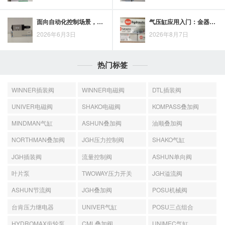
面向自动化控制场景，诺冠电磁阀兼顾智能化与安全性
气压缸应用入门：金器气压缸的使用要点与操作思路
2026年6月3日
2026年8月7日
热门标签
WINNER插装阀
WINNER电磁阀
DTL插装阀
UNIVER电磁阀
SHAKO电磁阀
KOMPASS叠加阀
MINDMAN气缸
ASHUN叠加阀
油顺叠加阀
NORTHMAN叠加阀
JGH压力控制阀
SHAKO气缸
JGH插装阀
流量控制阀
ASHUN单向阀
叶片泵
TWOWAY压力开关
JGH溢流阀
ASHUN节流阀
JGH叠加阀
POSU机械阀
台肯压力继电器
UNIVER气缸
POSU三点组合
HYDROMAX齿轮泵
CML叠加阀
UNIMEC气缸