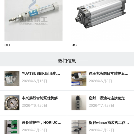
CD
RS
热门信息
YUATSUSEIKI油压电磁阀选型思路：兼顾采购成本与维护时间
佳王充液阀日常维护五项要点，帮助延长使用寿命
2026年6月16日
2026年6月8日
丰兴摆线齿轮泵优势解读：从结构适配看后续应用趋势
密封、吸油与连接稳定性：ATOS油泵配件影响油泵运行的三个环节
2026年6月26日
2026年7月27日
设备维护中，HORIUCHI液压缸维修为何不可忽视？
拆解winner插装阀工作原理：插装结构、阀芯动作与先导控制如何配合
2026年7月26日
2026年7月27日