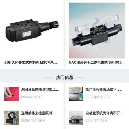
JGH久冈叠加式控制阀 MSCV系列叠加式抗衡阀
NACHI那智不二越电磁阀 SA-G01,G03系列 DIN插头型 湿式电磁换向阀
热门信息
JGH液压阀块选型加工指南：油路布局、阀孔规格与工况匹配要点
生产流程提效场景下，TOKIMEC齿轮泵的应用关注点
2026年7月3日
2026年5月30日
选用威格士柱塞泵时，设备运行稳定性与系统匹配要重点关注哪些因素
自动化系统为何离不开SEVENOCEAN电磁阀：从通断控制看工业运行支撑
2026年6月26日
2026年7月3日