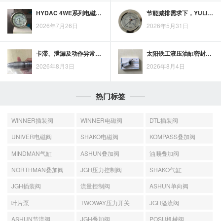
HYDAC 4WE系列电磁换向阀为何受到工程师关注？从回路控制需求看
节能减排需求下，YULILA高压齿轮泵的工业应用观察
2026年7月26日
2026年5月31日
卡滞、泄漏及动作异常出现时，jgh插装阀的维护排查思路
太阳铁工液压油缸密封圈：从基础认识到应用要点
2026年8月3日
2026年8月4日
热门标签
WINNER插装阀
WINNER电磁阀
DTL插装阀
UNIVER电磁阀
SHAKO电磁阀
KOMPASS叠加阀
MINDMAN气缸
ASHUN叠加阀
油顺叠加阀
NORTHMAN叠加阀
JGH压力控制阀
SHAKO气缸
JGH插装阀
流量控制阀
ASHUN单向阀
叶片泵
TWOWAY压力开关
JGH溢流阀
ASHUN节流阀
JGH叠加阀
POSU机械阀