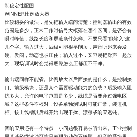
WINNER比例放大器
比较稳妥的做法，是先把输入端问清楚：控制器输出的有效
范围是多少，正常工作时信号大概落在哪个区间，是否会有
瞬时峰值，线路长度和屏蔽条件怎样。不要只看“能输入”这
几个字。输入过大，后级可能很早削顶，声音听起来会发
硬、发闷，动态也被压住；输入过小，又容易把噪声一起放
大，现场调试时会觉得底噪怎么压都压不干净。
输出端同样不能省。比例放大器后面接的是什么，是控制接
口、前级模块，还是某个需要驱动能力的负载？后级输入阻
抗多大，允许的电平范围是多少，线缆是否要穿过强电区
域？这些条件不核对，设备单独测试时可能正常，装进机
柜、接上线槽以后就开始出现干扰、漂移或响应迟钝。
音响应用还有一个特点：小问题很容易被听出来。工业控制
里某些轻微波动可能只表现为动作不够顺，但音响系统里，