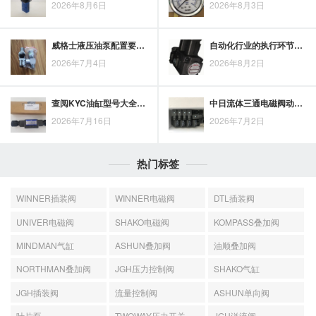
2026年8月6日
2026年8月3日
威格士液压油泵配置要点：为工业设备提供稳定液压动力
自动化行业的执行环节中，力士乐液压缸承担哪些关键作用？
2026年7月4日
2026年8月2日
查阅KYC油缸型号大全时，缸径、杆径、行程与安装方式如何对应
中日流体三通电磁阀动作异常排查要点：电源、线圈与阀芯状态逐项确认
2026年7月16日
2026年7月2日
热门标签
WINNER插装阀
WINNER电磁阀
DTL插装阀
UNIVER电磁阀
SHAKO电磁阀
KOMPASS叠加阀
MINDMAN气缸
ASHUN叠加阀
油顺叠加阀
NORTHMAN叠加阀
JGH压力控制阀
SHAKO气缸
JGH插装阀
流量控制阀
ASHUN单向阀
叶片泵
TWOWAY压力开关
JGH溢流阀