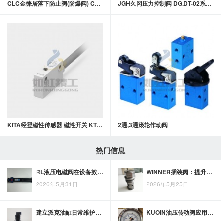
CLC金徕居落下防止阀(防爆阀) CV-03Q系列落下防止阀(防爆阀)
JGH久冈压力控制阀 DG.DT-02系列直动式溢流阀
KITA经登磁性传感器 磁性开关 KT1000D系列
2通,3通滚轮作动阀
热门信息
RL液压电磁阀在设备效率优化中的控制作用与应用要点
WINNER插装阀：提升设备效率的秘密武器
2026年5月31日
2026年5月25日
建立派克油缸日常维护记录：紧固、润滑、渗漏与杆面状态检查
KUOIN油压传动阀应用指南：从基础认知到进阶实践