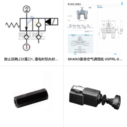
附止回阀,口2通口1, 通电时双向封闭常开型提动轴型电磁方向阀
SHAKO新恭空气调理组 USFRL-06不锈钢三点式三点组合