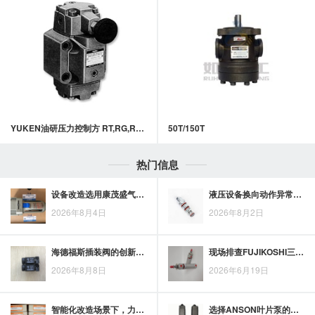
YUKEN油研压力控制方 RT,RG,RCG,RCT-03,06,10系列减压阀
50T/150T
热门信息
设备改造选用康茂盛气缸品牌：安装尺寸、行程与气口位置的核对要点
液压设备换向动作异常时，EATON湿式电磁换向阀可依次检查线圈、阀芯与油液状态
2026年8月4日
2026年8月2日
海德福斯插装阀的创新设计：结构特点解析
现场排查FUJIKOSHI三位四通电磁换向阀动作异常，供电、阀芯和油路压力是重点
2026年8月8日
2026年6月19日
智能化改造场景下，力士乐液压泵的应用价值解析
选择ANSON叶片泵的四大理由，让你倍感安心与信赖