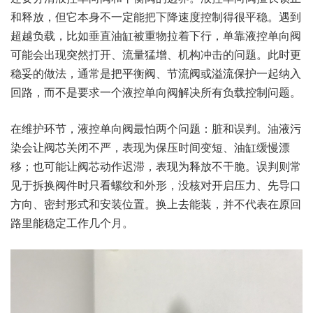
和释放，但它本身不一定能把下降速度控制得很平稳。遇到
超越负载，比如垂直油缸被重物拉着下行，单靠液控单向阀
可能会出现突然打开、流量猛增、机构冲击的问题。此时更
稳妥的做法，通常是把平衡阀、节流阀或溢流保护一起纳入
回路，而不是要求一个液控单向阀解决所有负载控制问题。
在维护环节，液控单向阀最怕两个问题：脏和误判。油液污
染会让阀芯关闭不严，表现为保压时间变短、油缸缓慢漂
移；也可能让阀芯动作迟滞，表现为释放不干脆。误判则常
见于拆换阀件时只看螺纹和外形，没核对开启压力、先导口
方向、密封形式和安装位置。换上去能装，并不代表在原回
路里能稳定工作几个月。