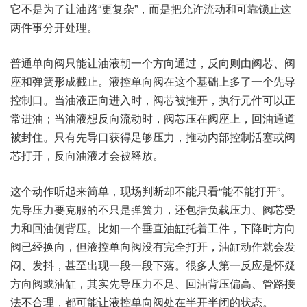
它不是为了让油路“更复杂”，而是把允许流动和可靠锁止这
两件事分开处理。
普通单向阀只能让油液朝一个方向通过，反向则由阀芯、阀
座和弹簧形成截止。液控单向阀在这个基础上多了一个先导
控制口。当油液正向进入时，阀芯被推开，执行元件可以正
常进油；当油液想反向流动时，阀芯压在阀座上，回油通道
被封住。只有先导口获得足够压力，推动内部控制活塞或阀
芯打开，反向油液才会被释放。
这个动作听起来简单，现场判断却不能只看“能不能打开”。
先导压力要克服的不只是弹簧力，还包括负载压力、阀芯受
力和回油侧背压。比如一个垂直油缸托着工件，下降时方向
阀已经换向，但液控单向阀没有完全打开，油缸动作就会发
闷、发抖，甚至出现一段一段下落。很多人第一反应是怀疑
方向阀或油缸，其实先导压力不足、回油背压偏高、管路接
法不合理，都可能让液控单向阀处在半开半闭的状态。