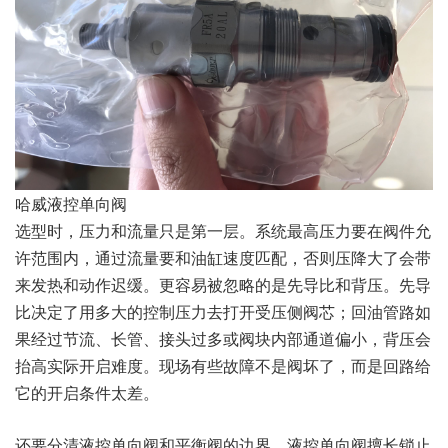
哈威液控单向阀
选型时，压力和流量只是第一层。系统最高压力要在阀件允
许范围内，通过流量要和油缸速度匹配，否则压降大了会带
来发热和动作迟缓。更容易被忽略的是先导比和背压。先导
比决定了用多大的控制压力去打开受压侧阀芯；回油管路如
果经过节流、长管、接头过多或阀块内部通道偏小，背压会
抬高实际开启难度。现场有些故障不是阀坏了，而是回路给
它的开启条件太差。
还要分清液控单向阀和平衡阀的边界。液控单向阀擅长锁止