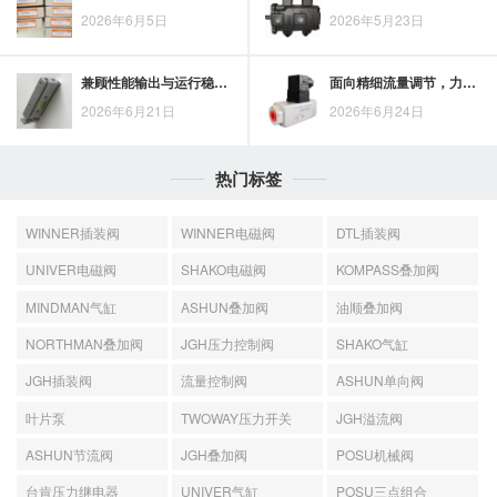
2026年6月5日
2026年5月23日
兼顾性能输出与运行稳定，VICKERS柱塞泵优势解析
面向精细流量调节，力士乐节流阀的控制优势分析
2026年6月21日
2026年6月24日
热门标签
WINNER插装阀
WINNER电磁阀
DTL插装阀
UNIVER电磁阀
SHAKO电磁阀
KOMPASS叠加阀
MINDMAN气缸
ASHUN叠加阀
油顺叠加阀
NORTHMAN叠加阀
JGH压力控制阀
SHAKO气缸
JGH插装阀
流量控制阀
ASHUN单向阀
叶片泵
TWOWAY压力开关
JGH溢流阀
ASHUN节流阀
JGH叠加阀
POSU机械阀
台肯压力继电器
UNIVER气缸
POSU三点组合