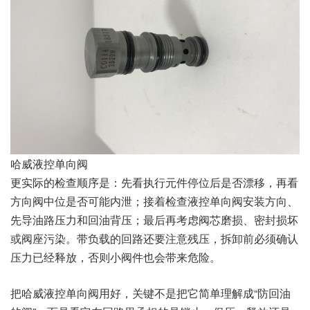
哈威液控单向阀
更实际的检查顺序是：先看执行元件停位后是否漂移，再看
方向阀中位是否可能内泄；接着检查液控单向阀安装方向、
先导油路压力和回油背压；最后再考虑阀芯磨损、密封损坏
或阀座污染。带负载的回路还要注意残压，拆卸前必须确认
压力已经释放，否则小阀件也会带来危险。
把哈威液控单向阀用好，关键不是把它简单理解成“防回油