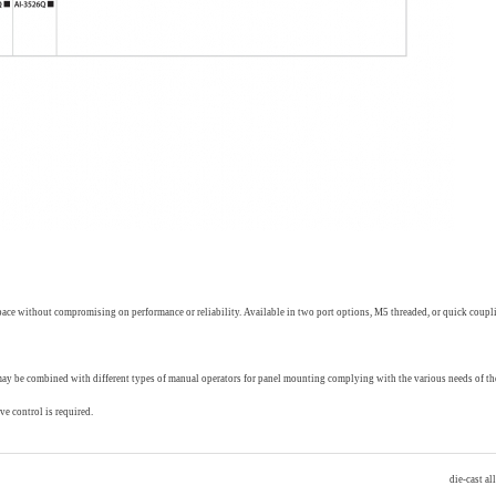
ce without compromising on performance or reliability. Available in two port options, M5 threaded, or quick coupl
ay be combined with different types of manual operators for panel mounting complying with the various needs of th
ve control is required.
die-cast al