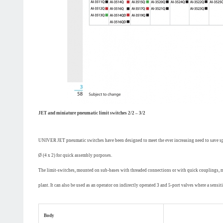
JET and miniature pneumatic limit switches 2/2 – 3/2
UNIVER JET pneumatic switches have been designed to meet the ever increasing need to save spa
Ø (4 x 2) for quick assembly porposes.
The limit-switches, mounted on sub-bases with threaded connections or with quick couplings, m
plant. It can also be used as an operator on indirectly operated 3 and 5-port valves where a sensiti
Body