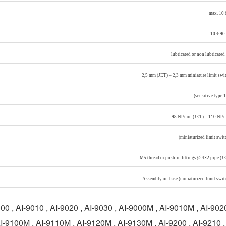
max. 10 
-10 ÷ 90
lubricated or non lubricated 
2,5 mm (JET) – 2,3 mm miniature limit swi
(sensitive type 1
98 Nl/min (JET) – 110 Nl/
(miniaturized limit swit
M5 thread or push-in fittings Ø 4×2 pipe (J
Assembly on base (miniaturized limit swit
, AI-9020 , AI-9030 , AI-9000M , AI-9010M , AI-902
 AI-9100M , AI-9110M , AI-9120M , AI-9130M , AI-9200 , AI-9210 ,