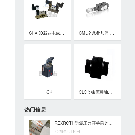
SHAKO新恭电磁阀 PS520系列五口二位ISO电磁阀
CML全懋叠加阀 积层型顺序阀 MSV-02,MSV-03系列
HCK
CLC金徕居联轴器 CP系列联轴器
热门信息
REXROTH防爆压力开关采购前需要关注哪些选型细节
2026年6月10日