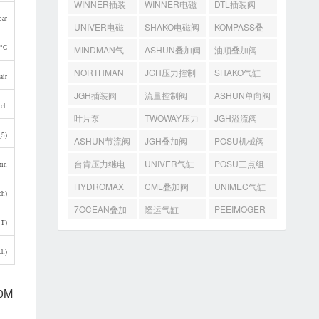
WINNER插装
WINNER电磁
DTL插装阀
bar
阀
阀
UNIVER电磁
SHAKO电磁阀
KOMPASS叠
阀
加阀
MINDMAN气
ASHUN叠加阀
油顺叠加阀
 °C
缸
NORTHMAN
JGH压力控制
SHAKO气缸
air
叠加阀
阀
JGH插装阀
流量控制阀
ASHUN单向阀
tch
叶片泵
TWOWAY压力
JGH溢流阀
,5)
开关
ASHUN节流阀
JGH叠加阀
POSU机械阀
台肯压力继电
UNIVER气缸
POSU三点组
min
器
合
HYDROMAX
CML叠加阀
UNIMEC气缸
ch)
齿轮泵
7OCEAN叠加
隆运气缸
PEEIMOGER
ET)
阀
马达
ch)
0M