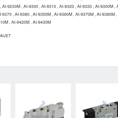
 AI-9230M , AI-9300 , AI-9310 , AI-9320 , AI-9330 , AI-9300M , A
I-9370 , AI-9380 , AI-9350M , AI-9360M , AI-9370M , AI-9380M , 
9410M , AI-9420M , AI-9430M
AIJET