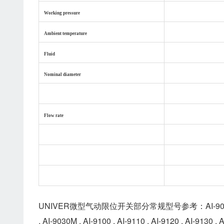
Working pressure
Ambient temperature
Fluid
Nominal diameter
w
Flow rate
wW
wW
W
UNIVER微型气动限位开关部分常规型号参考：AI-9000 , AI-9010 
, AI-9030M , AI-9100 , AI-9110 , AI-9120 , AI-9130 ,