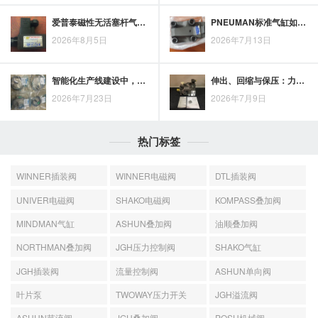
爱普泰磁性无活塞杆气缸的磁耦合传动原理及应用潜力
PNEUMAN标准气缸如何工作？从原理看工艺优化思路
2026年8月5日
2026年7月13日
智能化生产线建设中，派克气缸承担怎样的关键作用
伸出、回缩与保压：力士乐液压油缸工作原理的动作实现逻辑
2026年7月23日
2026年7月9日
热门标签
WINNER插装阀
WINNER电磁阀
DTL插装阀
UNIVER电磁阀
SHAKO电磁阀
KOMPASS叠加阀
MINDMAN气缸
ASHUN叠加阀
油顺叠加阀
NORTHMAN叠加阀
JGH压力控制阀
SHAKO气缸
JGH插装阀
流量控制阀
ASHUN单向阀
叶片泵
TWOWAY压力开关
JGH溢流阀
ASHUN节流阀
JGH叠加阀
POSU机械阀