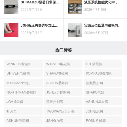
SHIMADZU泵芯日常保养要点，延长使用寿命应关注哪些细节
液压系统性能优化中，派克高压齿轮泵的作用与配置思路
2026年7月6日
2026年7月5日
JGH液压阀块选型加工指南：油路布局、阀孔规格与工况匹配要点
宝德三位四通电磁换向阀接入自动化设备前，电压、接口与中位机能需先核对
2026年7月3日
2026年6月27日
热门标签
WINNER插装阀
WINNER电磁阀
DTL插装阀
UNIVER电磁阀
SHAKO电磁阀
KOMPASS叠加阀
MINDMAN气缸
ASHUN叠加阀
油顺叠加阀
NORTHMAN叠加阀
JGH压力控制阀
SHAKO气缸
JGH插装阀
流量控制阀
ASHUN单向阀
叶片泵
TWOWAY压力开关
JGH溢流阀
ASHUN节流阀
JGH叠加阀
POSU机械阀