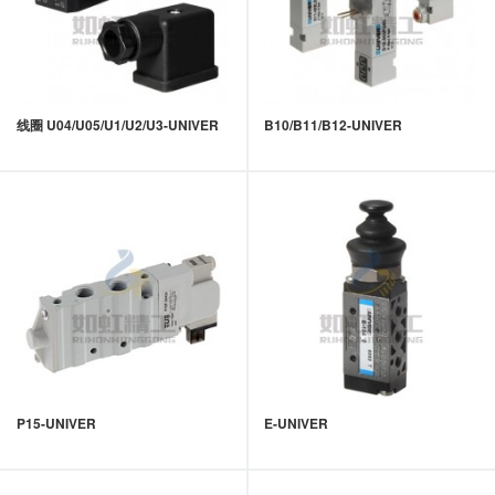
线圈 U04/U05/U1/U2/U3-UNIVER
B10/B11/B12-UNIVER
P15-UNIVER
E-UNIVER