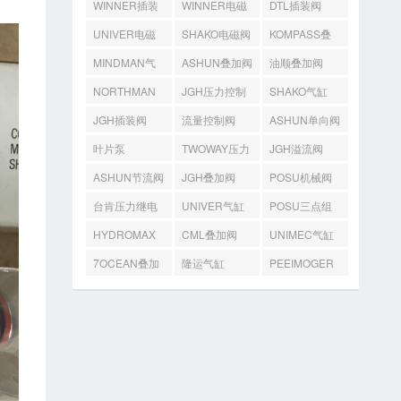
WINNER插装
WINNER电磁
DTL插装阀
阀
阀
UNIVER电磁
SHAKO电磁阀
KOMPASS叠
阀
加阀
MINDMAN气
ASHUN叠加阀
油顺叠加阀
缸
NORTHMAN
JGH压力控制
SHAKO气缸
叠加阀
阀
JGH插装阀
流量控制阀
ASHUN单向阀
叶片泵
TWOWAY压力
JGH溢流阀
开关
ASHUN节流阀
JGH叠加阀
POSU机械阀
台肯压力继电
UNIVER气缸
POSU三点组
器
合
HYDROMAX
CML叠加阀
UNIMEC气缸
齿轮泵
7OCEAN叠加
隆运气缸
PEEIMOGER
阀
马达