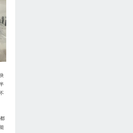
块
半
不
终都
能