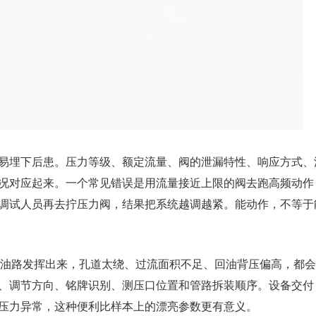
易埋下后患。压力等级、额定流量、阀的泄漏特性、响应方式、
况对应起来。一个常见错误是用流量接近上限的阀去跑高频动作
调试人员再去拧压力阀，结果把系统越调越紧。能动作，不等于
理油路发挥出来，孔道太绕、过流面积不足、回油背压偏高，都
、调节方向、铭牌识别、测压口位置和管路拆装顺序。设备交付
压力异常，这种便利比样本上的漂亮参数更有意义。