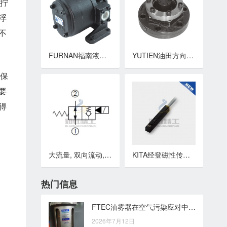
和拧
浮
不
FURNAN福南液压泵 GH2系列化工(PU)计量泵
YUTIEN油田方向控制阀 PF系列充液阀
时保
要
得
大流量, 双向流动, 通电时单向流 , 口2封闭常开型提动轴型电磁方向阀
KITA经登磁性传感器 磁性开关 KT01系列
热门信息
FTEC油雾器在空气污染应对中的应用关注点
2026年7月12日