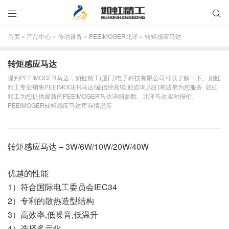


首页
»
产品中心
»
传动设备
»
PEEIMOGER北译
»
转矩感应马达
转矩感应马达
提到PEEIMOGER马达，如虹精工(厦门)电子科技有限公司可以了解一下。如虹
精工专业销售PEEIMOGER马达!诚信经营!欢迎咨询,我们将诚挚为您服务. 如虹
精工为您提供最新的PEEIMOGER马达详细参数、北译马达实时报价、
PEEIMOGER转矩感应马达库存情况等
转矩感应马达 – 3W/6W/10W/20W/40W
优越的性能
1）符合国际电工委员会IEC34
2）专利的散热造型结构
3）高效率,低噪音,低温升
4）选择多元化