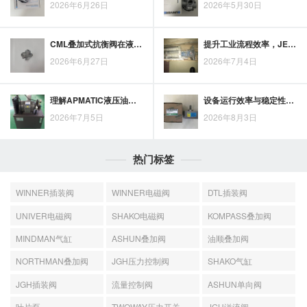
2026年6月26日
2026年5月30日
CML叠加式抗衡阀在液压系统负载平衡控制中的应用要点
提升工业流程效率，JEOUGANGASCO电磁阀在控制环节中的应用思路
2026年6月27日
2026年7月4日
理解APMATIC液压油缸工作原理，先理清压力、面积与输出力的计算关系
设备运行效率与稳定性如何兼顾？丹佛斯电磁阀的作用解析
2026年7月5日
2026年8月3日
热门标签
WINNER插装阀
WINNER电磁阀
DTL插装阀
UNIVER电磁阀
SHAKO电磁阀
KOMPASS叠加阀
MINDMAN气缸
ASHUN叠加阀
油顺叠加阀
NORTHMAN叠加阀
JGH压力控制阀
SHAKO气缸
JGH插装阀
流量控制阀
ASHUN单向阀
叶片泵
TWOWAY压力开关
JGH溢流阀