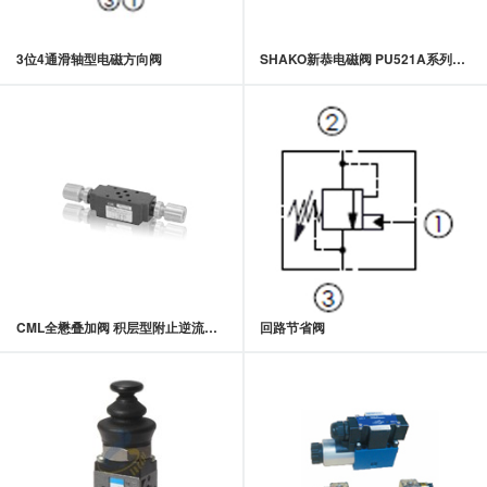
3位4通滑轴型电磁方向阀
SHAKO新恭电磁阀 PU521A系列M5五口二位15mm引导式电磁阀
CML全懋叠加阀 积层型附止逆流量控制阀 MTC-02,MTC-03系列
回路节省阀