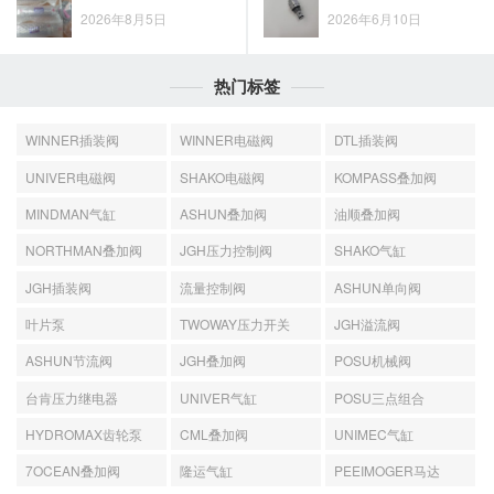
2026年8月5日
2026年6月10日
热门标签
WINNER插装阀
WINNER电磁阀
DTL插装阀
UNIVER电磁阀
SHAKO电磁阀
KOMPASS叠加阀
MINDMAN气缸
ASHUN叠加阀
油顺叠加阀
NORTHMAN叠加阀
JGH压力控制阀
SHAKO气缸
JGH插装阀
流量控制阀
ASHUN单向阀
叶片泵
TWOWAY压力开关
JGH溢流阀
ASHUN节流阀
JGH叠加阀
POSU机械阀
台肯压力继电器
UNIVER气缸
POSU三点组合
HYDROMAX齿轮泵
CML叠加阀
UNIMEC气缸
7OCEAN叠加阀
隆运气缸
PEEIMOGER马达