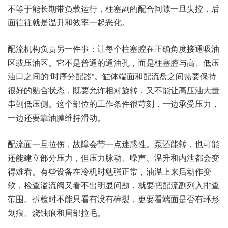
不等于能长期带负载运行，柱塞副的配合间隙一旦失控，后
面往往就是温升和效率一起恶化。
配流机构负责另一件事：让每个柱塞腔在正确角度接通吸油
区或压油区。它不是普通的通油孔，而是柱塞腔与高、低压
油口之间的“时序分配器”。缸体端面和配流盘之间需要保持
很好的贴合状态，既要允许相对旋转，又不能让高压油大量
串到低压侧。这个部位的工作条件很苛刻，一边承受压力，
一边还要靠油膜维持滑动。
配流面一旦拉伤，故障会带一点迷惑性。泵还能转，也可能
还能建立部分压力，但压力脉动、噪声、温升和内泄都会变
得难看。有些设备在冷机时勉强正常，油温上来后动作变
软，检查溢流阀又看不出明显问题，就要把配流副列入排查
范围。拆检时不能只看有没有碎裂，更要看端面是否有环形
划痕、烧蚀痕和局部拉毛。