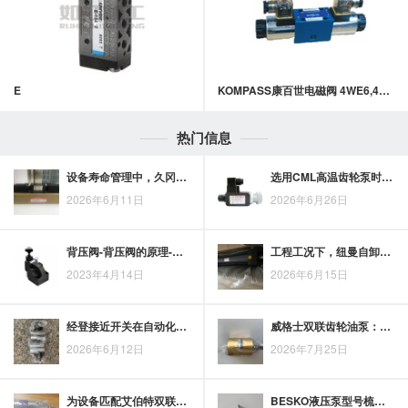
E
KOMPASS康百世电磁阀 4WE6,4WE10系列电磁换向阀
热门信息
设备寿命管理中，久冈比例溢流阀的日常维护要点
选用CML高温齿轮泵时，先看影响效率的工况参数
2026年6月11日
2026年6月26日
背压阀-背压阀的原理-背压阀的主要作用
工程工况下，纽曼自卸车油缸性能提升的关键关注点
2023年4月14日
2026年6月15日
经登接近开关在自动化检测中的识别应用与选型关注点
威格士双联齿轮油泵：面向生产效率提升的选型思路
2026年6月12日
2026年7月25日
为设备匹配艾伯特双联齿轮油泵，流量、压力、旋向及接口尺寸需先确认
BESKO液压泵型号梳理：从设备需求看选型匹配思路