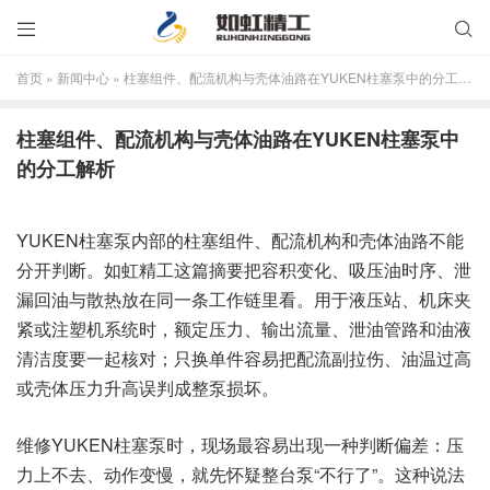


首页
»
新闻中心
»
柱塞组件、配流机构与壳体油路在YUKEN柱塞泵中的分工解析
柱塞组件、配流机构与壳体油路在YUKEN柱塞泵中
的分工解析
YUKEN柱塞泵内部的柱塞组件、配流机构和壳体油路不能
分开判断。如虹精工这篇摘要把容积变化、吸压油时序、泄
漏回油与散热放在同一条工作链里看。用于液压站、机床夹
紧或注塑机系统时，额定压力、输出流量、泄油管路和油液
清洁度要一起核对；只换单件容易把配流副拉伤、油温过高
或壳体压力升高误判成整泵损坏。
维修YUKEN柱塞泵时，现场最容易出现一种判断偏差：压
力上不去、动作变慢，就先怀疑整台泵“不行了”。这种说法