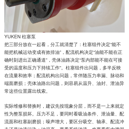
YUKEN 柱塞泵
把三部分放在一起看，分工就清楚了：柱塞组件决定“能不
能把机械运动变成有效排油”，配流机构决定“油能不能在正
确时刻进出正确通道”，壳体油路决定“泵内部能不能在可接
受的温度和压力下持续工作”。柱塞组件出问题，多半反映
在流量和效率；配流机构出问题，常伴随压力串漏、脉动和
端面磨损；壳体油路出问题，则容易从温升、油封、泄油异
常这些位置露出线索。
实际维修和替换时，建议先按现象分层，而不是一上来就定
性为整泵损坏。压力不足，要同时看吸油条件、泄油量、配
流面和柱塞副磨损；噪声增大，要区分吸空、轴承、配流冲