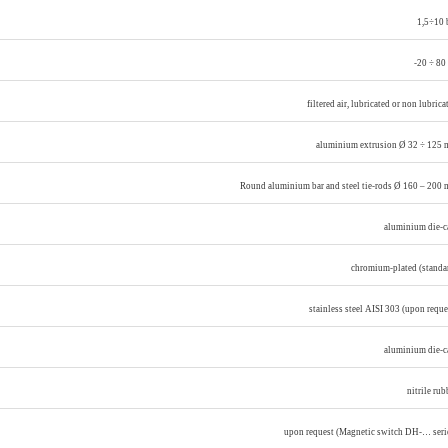
1,5÷10 
-20 ÷ 80
filtered air, lubricated or non lubrica
aluminium extrusion Ø 32 ÷ 125
Round aluminium bar and steel tie-rods Ø 160 – 200
aluminium die-c
chromium-plated (standa
stainless steel AISI 303 (upon reque
aluminium die-c
nitrile rub
upon request (Magnetic switch DH-… seri