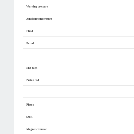
Working pressur
e
Ambient temperature
Fluid
Barrel
End-caps
Piston rod
C
Piston
Seals
Magnetic version