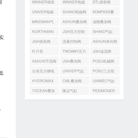
有
WINNER插装
WINNER电磁
DTL插装阀
阀
阀
UNIVER电磁
SHAKO电磁阀
KOMPASS叠
阀
加阀
MINDMAN气
ASHUN叠加阀
油顺叠加阀
缸
NORTHMAN
JGH压力控制
SHAKO气缸
实
叠加阀
阀
JGH插装阀
流量控制阀
ASHUN单向阀
叶片泵
TWOWAY压力
JGH溢流阀
开关
ASHUN节流阀
JGH叠加阀
POSU机械阀
台肯压力继电
UNIVER气缸
POSU三点组
低
器
合
HYDROMAX
CML叠加阀
UNIMEC气缸
齿轮泵
7OCEAN叠加
隆运气缸
PEEIMOGER
阀
马达
。