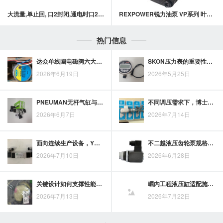
大流量,单止回, 口2封闭,通电时口2通口1常闭型提动轴型电磁方向阀
REXPOWER锐力油泵 VP系列 叶片泵
热门信息
达众单线圈电磁阀六大优势：为系统设计提供稳定控制思路
SKON压力表的重要性：为何每个行业都不能忽视它
2026年6月19日
2026年5月25日
PNEUMAN无杆气缸与伺服电机配合，实现精密位移控制思路
不同调压需求下，博士力士乐比例式减压阀与普通减压阀的控制方式及应用边界
2026年6月7日
2026年7月14日
面向连续生产设备，YUKEN叶片泵的供油稳定与效率关注点
不二越液压齿轮泵规格与性能表现，重点看哪些关键参数
2026年7月10日
2026年6月28日
关键设计如何支撑性能表现？华德液压阀的技术优势解析
崛内工程液压缸适配施工设备，需统筹评估负载、速度与动作频率
2026年7月13日
2026年7月22日