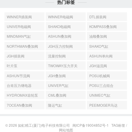
热门标签
WINNER插装阀
WINNER电磁阀
DTL插装阀
UNIVER电磁阀
SHAKO电磁阀
KOMPASS叠加阀
MINDMAN气缸
ASHUN叠加阀
油顺叠加阀
NORTHMAN叠加阀
JGH压力控制阀
SHAKO气缸
JGH插装阀
流量控制阀
ASHUN单向阀
叶片泵
TWOWAY压力开关
JGH溢流阀
ASHUN节流阀
JGH叠加阀
POSU机械阀
台肯压力继电器
UNIVER气缸
POSU三点组合
HYDROMAX齿轮泵
CML叠加阀
UNIMEC气缸
7OCEAN叠加阀
隆运气缸
PEEIMOGER马达
© 2026
如虹精工(厦门)电子科技有限公司
闽ICP备19004852号-1
TAG标签
/
网站地图