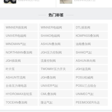
热门标签
WINNER插装阀
WINNER电磁阀
DTL插装阀
UNIVER电磁阀
SHAKO电磁阀
KOMPASS叠加阀
MINDMAN气缸
ASHUN叠加阀
油顺叠加阀
NORTHMAN叠加阀
JGH压力控制阀
SHAKO气缸
JGH插装阀
流量控制阀
ASHUN单向阀
叶片泵
TWOWAY压力开关
JGH溢流阀
ASHUN节流阀
JGH叠加阀
POSU机械阀
台肯压力继电器
UNIVER气缸
POSU三点组合
HYDROMAX齿轮泵
CML叠加阀
UNIMEC气缸
7OCEAN叠加阀
隆运气缸
PEEIMOGER马达