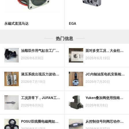
永磁式直流马达
EGA
热门信息
油顺双作用气缸在工厂自动化与机器人执行端的应用场景解析
面对多变工况，大金柱塞泵在液压设备中的应用考量
2026年6月8日
2026年6月19日
液压系统出现压力波动、泄漏或动作异常时，VICKERS插装溢流阀维护如何排查
JC内轴油泵电机安装检查要点：同轴度、固定位置、接线与试运行
2026年7月19日
2026年7月20日
工况异常下，JUFAN工程机械液压油缸故障排查与维修要点
Yuken叠加阀使用指南：安装、功能组合与系统配置要点
2026年6月9日
2026年8月8日
POSU双线圈电磁阀如何为设备稳定运行提供控制支持
从控制信号到阀芯动作，理解威格士液压比例阀原理与系统优化要点
2026年6月13日
2026年6月27日