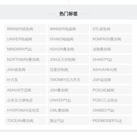
热门标签
WINNER插装阀
WINNER电磁阀
DTL插装阀
UNIVER电磁阀
SHAKO电磁阀
KOMPASS叠加阀
MINDMAN气缸
ASHUN叠加阀
油顺叠加阀
NORTHMAN叠加阀
JGH压力控制阀
SHAKO气缸
JGH插装阀
流量控制阀
ASHUN单向阀
叶片泵
TWOWAY压力开关
JGH溢流阀
ASHUN节流阀
JGH叠加阀
POSU机械阀
台肯压力继电器
UNIVER气缸
POSU三点组合
HYDROMAX齿轮泵
CML叠加阀
UNIMEC气缸
7OCEAN叠加阀
隆运气缸
PEEIMOGER马达