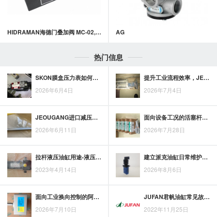
HIDRAMAN海德门叠加阀 MC-02,03系列叠加式止逆阀
AG
热门信息
SKON膜盒压力表如何适应工业测压需求变化
提升工业流程效率，JEOUGANGASCO电磁阀在控制环节中的应用思路
2026年6月4日
2026年7月4日
JEOUGANG进口减压阀与国产减压阀对比，选型时重点看哪些差异？
面向设备工况的活塞杆油缸选择要点
2026年6月11日
2026年7月28日
拉杆液压油缸用途-液压油缸常用的规格-液压油缸的结构及工作原理
建立派克油缸日常维护记录：紧固、润滑、渗漏与杆面状态检查
2023年4月14日
2026年8月6日
面向工业换向控制的阿托斯DSG电磁换向阀，优势特点与选用参考
JUFAN君帆油缸常见故障以及解决方案
2026年7月10日
2022年11月25日