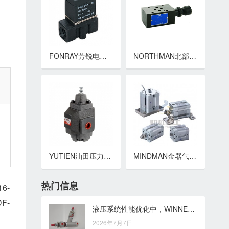
FONRAY芳锐电磁阀 PU225系列电磁阀（蒸汽型）
NORTHMAN北部精机叠加阀 MT-02,03系列叠加式节流阀
YUTIEN油田压力控制阀 U系列多功能压力控制阀 低压溢流阀,卸荷阀或顺序阀
MINDMAN金器气缸 MCJI系列薄型（治具）气压缸
热门信息
16-
DF-
液压系统性能优化中，WINNER二通插装阀需要关注哪些环节
2026年7月7日