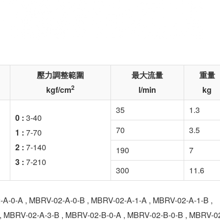
壓力調整範圍
最大流量
重量
2
kgf/cm
l/min
kg
35
1.3
0 :
3-40
70
3.5
1 :
7-70
2 :
7-140
190
7
3 :
7-210
300
11.6
RV-02-A-0-B , MBRV-02-A-1-A , MBRV-02-A-1-B ,
, MBRV-02-A-3-B , MBRV-02-B-0-A , MBRV-02-B-0-B , MBRV-0