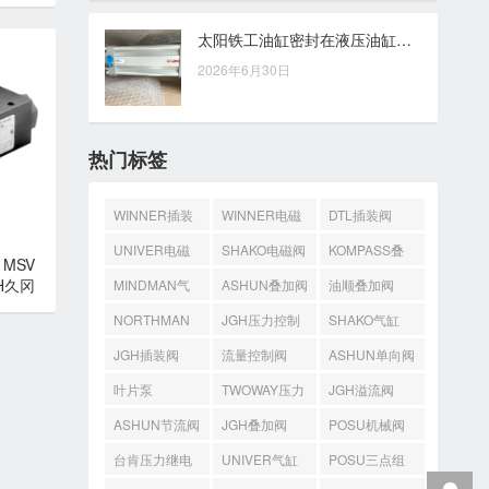
太阳铁工油缸密封在液压油缸稳定运行中的作用解析
2026年6月30日
热门标签
WINNER插装
WINNER电磁
DTL插装阀
阀
阀
UNIVER电磁
SHAKO电磁阀
KOMPASS叠
MSV
阀
加阀
H久冈
MINDMAN气
ASHUN叠加阀
油顺叠加阀
缸
NORTHMAN
JGH压力控制
SHAKO气缸
叠加阀
阀
JGH插装阀
流量控制阀
ASHUN单向阀
叶片泵
TWOWAY压力
JGH溢流阀
开关
ASHUN节流阀
JGH叠加阀
POSU机械阀
台肯压力继电
UNIVER气缸
POSU三点组