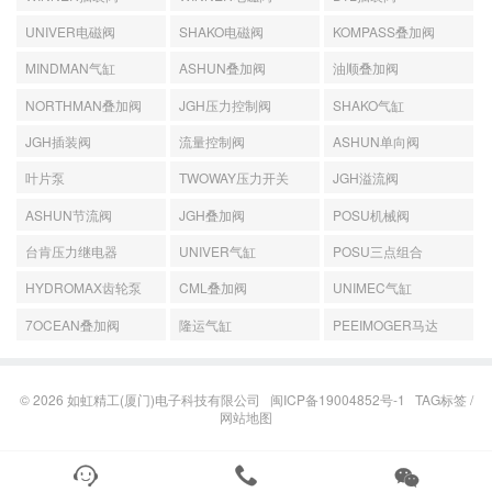
UNIVER电磁阀
SHAKO电磁阀
KOMPASS叠加阀
MINDMAN气缸
ASHUN叠加阀
油顺叠加阀
NORTHMAN叠加阀
JGH压力控制阀
SHAKO气缸
JGH插装阀
流量控制阀
ASHUN单向阀
叶片泵
TWOWAY压力开关
JGH溢流阀
ASHUN节流阀
JGH叠加阀
POSU机械阀
台肯压力继电器
UNIVER气缸
POSU三点组合
HYDROMAX齿轮泵
CML叠加阀
UNIMEC气缸
7OCEAN叠加阀
隆运气缸
PEEIMOGER马达
© 2026
如虹精工(厦门)电子科技有限公司
闽ICP备19004852号-1
TAG标签
/
网站地图


