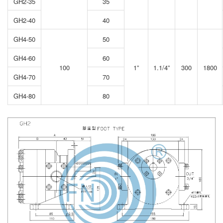
GH2-35
35
GH2-40
40
GH4-50
50
GH4-60
60
100
1”
1.1/4”
300
1800
GH4-70
70
GH4-80
80