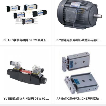
SHAKO新恭电磁阀 SK520系列五口二位,三位气动阀
S.Y群策电机 标准卧式感应马达2HP 4P
YUTIEN油田方向控制阀 DSW-02,DSW-03系列电磁换向阀
APMATIC新州气缸 DXS系列双轴气缸