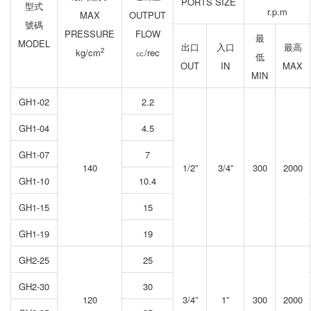
PORTS SIZE
型式
r.p.m
MAX
OUTPUT
號碼
PRESSURE
FLOW
最
MODEL
出口
入口
最高
2
kg/cm
㏄/rec
低
OUT
IN
MAX
MIN
GH1-02
2.2
GH1-04
4.5
GH1-07
7
140
1/2”
3/4”
300
2000
GH1-10
10.4
GH1-15
15
GH1-19
19
GH2-25
25
GH2-30
30
120
3/4”
1”
300
2000