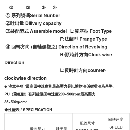
① ② ③ ④
①
系列號碼
Serial Nunber
②吐出量
Dilivery capacity
③裝配型式
Assemble model L:
腳座型
Foot Type
F:
法蘭型
Frange Type
④
回轉方向
(
自軸側觀之
) Direction of Revolving
R:
順時針方向
Clock wise
Direction
L:
反時針方向
counter-
clockwise direction
◆
注意事項
/
最高回轉速度和最高壓力是以礦物油係循環油為基準
.
PU
（聚氨酯）強列
建議
回轉速度
200~
500rpm最
高壓力
2
35~50kg/cm
.
◆
性能表 / SPECIFICATION
回轉速度
配管尺寸
SPEED
最高壓力
吐出量