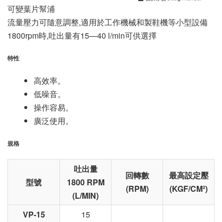
可變葉片幫浦
流量壓力可隨意調整,適用於工作機械和製鞋機等小型設備
1800rpm時,吐出量有15—40 l/min可供選擇
特性
高效率。
低噪音。
操作容易。
廣泛使用。
規格
吐出量
回轉數
最高設定壓
型號
1800 RPM
(RPM)
(KGF/CM²)
(L/MIN)
VP-15
15