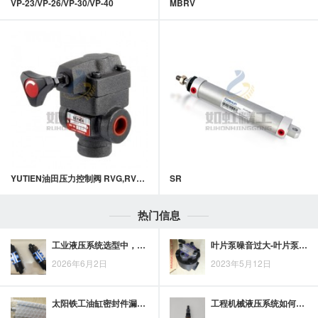
VP-23/VP-26/VP-30/VP-40
MBRV
YUTIEN油田压力控制阀 RVG,RVT系列 引导式溢流阀
SR
热门信息
工业液压系统选型中，力士乐齿轮泵的效率、耐用性与可靠性考量
叶片泵噪音过大-叶片泵的油温过高
2026年6月2日
2023年5月12日
太阳铁工油缸密封件漏油的常见原因与处理思路
工程机械液压系统如何提效？JEOUGANG液压螺纹插装阀的应用价值