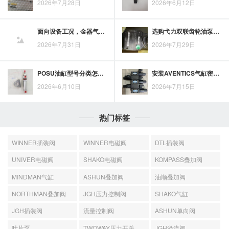
2026年7月28日
2026年6月12日
面向设备工况，金器气压缸的选型技巧与关键判断
选购弋力双联齿轮油泵：质量识别与关键核对要点
2026年7月31日
2026年7月29日
POSU油缸型号分类怎么选？围绕应用场景理清适配方向
安装AVENTICS气缸密封圈时，方向确认、清洁控制与工具选用需同步把关
2026年6月10日
2026年7月15日
热门标签
WINNER插装阀
WINNER电磁阀
DTL插装阀
UNIVER电磁阀
SHAKO电磁阀
KOMPASS叠加阀
MINDMAN气缸
ASHUN叠加阀
油顺叠加阀
NORTHMAN叠加阀
JGH压力控制阀
SHAKO气缸
JGH插装阀
流量控制阀
ASHUN单向阀
叶片泵
TWOWAY压力开关
JGH溢流阀