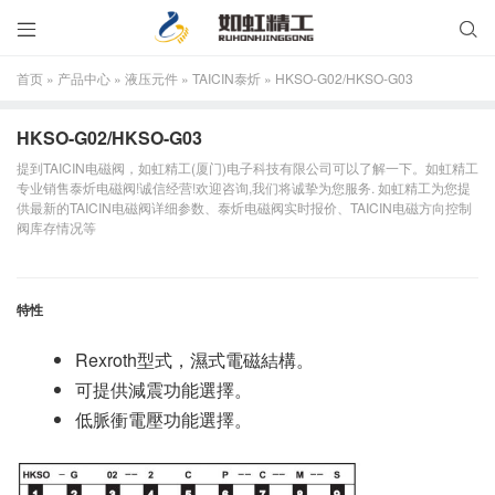


首页
»
产品中心
»
液压元件
»
TAICIN泰炘
»
HKSO-G02/HKSO-G03
HKSO-G02/HKSO-G03
提到TAICIN电磁阀，如虹精工(厦门)电子科技有限公司可以了解一下。如虹精工
专业销售泰炘电磁阀!诚信经营!欢迎咨询,我们将诚挚为您服务. 如虹精工为您提
供最新的TAICIN电磁阀详细参数、泰炘电磁阀实时报价、TAICIN电磁方向控制
阀库存情况等
特性
Rexroth型式，濕式電磁結構。
可提供減震功能選擇。
低脈衝電壓功能選擇。