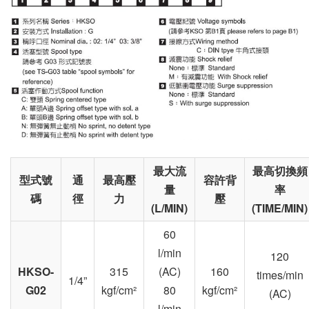
最大流
最高切換頻
型式號
通
最高壓
容許背
量
率
碼
徑
力
壓
(L/MIN)
(TIME/MIN)
60
l/min
120
HKSO-
315
(AC)
160
times/min
1/4”
G02
kgf/cm²
80
kgf/cm²
(AC)
l/min