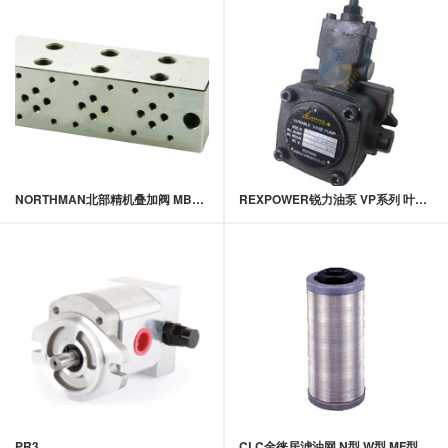
NORTHMAN北部精机叠加阀 MB系列叠加式油路块
REXPOWER锐力油泵 VP系列 叶片泵
PR3
CLC金徕居滤油网 N型,W型,MF型,X系列滤油网