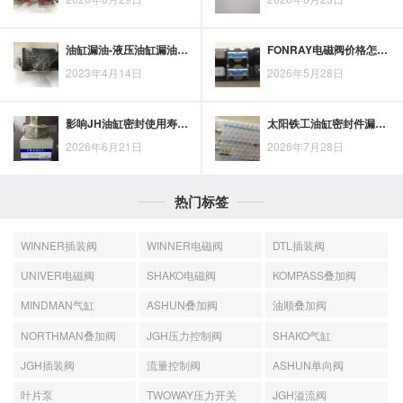
油缸漏油-液压油缸漏油怎么修
FONRAY电磁阀价格怎么评估？选型采购需看这些成本因素
2023年4月14日
2026年5月28日
影响JH油缸密封使用寿命的关键因素与维护要点
太阳铁工油缸密封件漏油的常见原因与处理思路
2026年6月21日
2026年7月28日
热门标签
WINNER插装阀
WINNER电磁阀
DTL插装阀
UNIVER电磁阀
SHAKO电磁阀
KOMPASS叠加阀
MINDMAN气缸
ASHUN叠加阀
油顺叠加阀
NORTHMAN叠加阀
JGH压力控制阀
SHAKO气缸
JGH插装阀
流量控制阀
ASHUN单向阀
叶片泵
TWOWAY压力开关
JGH溢流阀