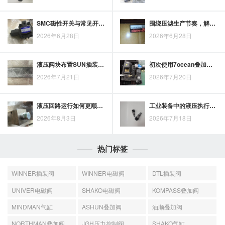
SMC磁性开关与常见开关有何差异？从检测方式和气缸应用看选择思路
围绕压滤生产节奏，解析丰兴压滤机柱塞泵的应用优势
2026年6月28日
2026年6月28日
液压阀块布置SUN插装电磁阀时，油路方向与控制逻辑如何梳理
初次使用7ocean叠加阀：基本操作与注意事项
2026年7月21日
2026年7月20日
液压回路运行如何更顺畅？ASHUN叠加阀的配置思路
工业装备中的液压执行环节：TAIYO液压缸发挥什么作用
2026年8月3日
2026年7月18日
热门标签
WINNER插装阀
WINNER电磁阀
DTL插装阀
UNIVER电磁阀
SHAKO电磁阀
KOMPASS叠加阀
MINDMAN气缸
ASHUN叠加阀
油顺叠加阀
NORTHMAN叠加阀
JGH压力控制阀
SHAKO气缸