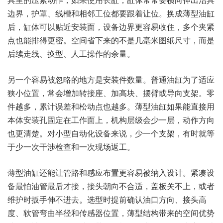
边界，护罩、线槽和相邻工位都要跟着让位。换成薄型油缸
后，缸体可以贴近安装面，设备边界更容易收住，多个夹紧
点也能排得更密。空间省下来的不是几毫米图纸尺寸，而是
后续走线、换型、人工操作的余量。
另一个容易被忽略的地方是安装件数量。普通油缸为了适应
狭小位置，常会增加转接座、加高块、摆臂或导向支架。零
件越多，累计误差和松动点也越多。薄型油缸如果能直接用
本体安装孔固定在工作面上，机构层级会少一层，动作方向
也更清楚。对小型自动化设备来说，少一个支架，有时就等
于少一次干涉检查和一次现场返工。
薄型油缸还能让管路和感应布置更容易被纳入设计。紧凑设
备最怕油管最后才接，接头朝向不合适，盖板关不上，或者
维护时扳手伸不进去。选型时提前确认油口方向、接头高
度、软管弯曲半径和传感器位置，薄型结构带来的空间优势