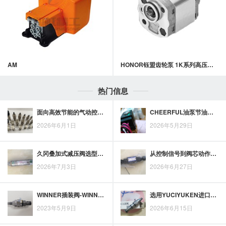
AM
HONOR钰盟齿轮泵 1K系列高压齿轮泵
热门信息
面向高效节能的气动控制，亚德客电磁阀适配工业设备的关键思路
CHEERFUL油泵节油改进的三项方案与实施要点
2026年6月1日
2026年5月29日
久冈叠加式减压阀选型要点：从压力范围到回路匹配如何判断
从控制信号到阀芯动作，理解威格士液压比例阀原理与系统优化要点
2026年7月3日
2026年6月27日
WINNER插装阀-WINNER插装阀种类和优点
选用YUCIYUKEN进口柱塞泵时应关注哪些性能优势
2023年5月9日
2026年6月15日