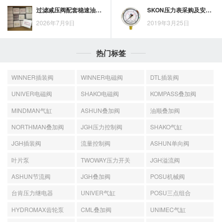
过滤减压阀配套稳速油雾器时，顺序布置和参数核对看哪些条件
SKON压力表采购及安装使用说明
2026年7月9日
2019年3月25日
热门标签
WINNER插装阀
WINNER电磁阀
DTL插装阀
UNIVER电磁阀
SHAKO电磁阀
KOMPASS叠加阀
MINDMAN气缸
ASHUN叠加阀
油顺叠加阀
NORTHMAN叠加阀
JGH压力控制阀
SHAKO气缸
JGH插装阀
流量控制阀
ASHUN单向阀
叶片泵
TWOWAY压力开关
JGH溢流阀
ASHUN节流阀
JGH叠加阀
POSU机械阀
台肯压力继电器
UNIVER气缸
POSU三点组合
HYDROMAX齿轮泵
CML叠加阀
UNIMEC气缸