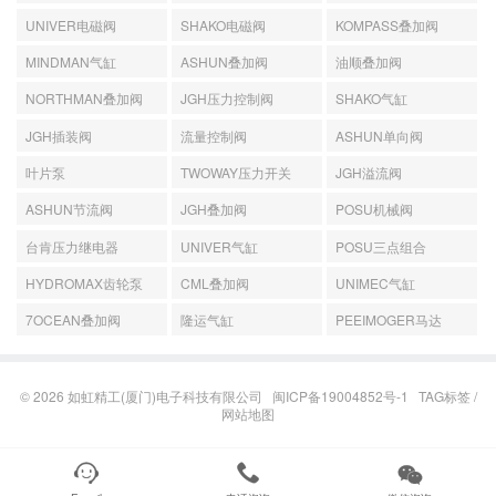
UNIVER电磁阀
SHAKO电磁阀
KOMPASS叠加阀
MINDMAN气缸
ASHUN叠加阀
油顺叠加阀
NORTHMAN叠加阀
JGH压力控制阀
SHAKO气缸
JGH插装阀
流量控制阀
ASHUN单向阀
叶片泵
TWOWAY压力开关
JGH溢流阀
ASHUN节流阀
JGH叠加阀
POSU机械阀
台肯压力继电器
UNIVER气缸
POSU三点组合
HYDROMAX齿轮泵
CML叠加阀
UNIMEC气缸
7OCEAN叠加阀
隆运气缸
PEEIMOGER马达
© 2026
如虹精工(厦门)电子科技有限公司
闽ICP备19004852号-1
TAG标签
/
网站地图


