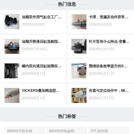
热门信息
油顺双作用气缸在工厂自动化与机器人执行端的应用场景解析
卡滞、泄漏及动作异常出现时，jgh插装阀的维护排查思路
2026年6月8日
2026年8月3日
油顺升降液压缸选购指南：让每一笔投入更有依据
叶片泵有什么特点-变量泵的工作原理
2026年7月18日
2023年4月10日
崛内双向液压缸故障应对与日常维护要点
围绕设备效率提升的SMC电磁阀选型思路
2026年8月1日
2026年6月11日
VICKERS叠加阀选型要点：从液压回路适配到设备运行优化
夹紧与定位动作中，MINDMAN电磁气动阀的负载、节拍及排气方式匹配要点
2026年6月1日
2026年7月17日
热门标签
WINNER插装阀
WINNER电磁阀
DTL插装阀