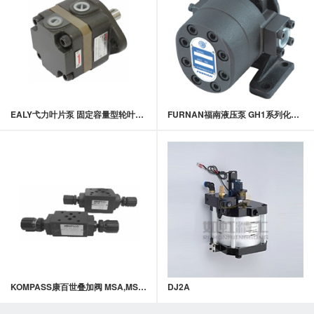
EALY弋力叶片泵 固定容量型轮叶泵 FA1,FB1系列低压定量叶片泵
FURNAN福南液压泵 GH1系列化工(PU)计量泵
KOMPASS康百世叠加阀 MSA,MSB,MSW-02,03,04,06系列叠加式单向节流阀
DJ2A