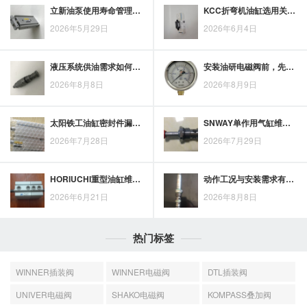
立新油泵使用寿命管理：企业设备维护中的五个关注点
KCC折弯机油缸选用关注点：从运行稳定到加工精度保障
2026年5月29日
2026年6月4日
液压系统供油需求如何匹配？美国丹尼逊液压油泵的性能与应用解析
安装油研电磁阀前，先核对接线方式、油口方向与固定位置
2026年8月8日
2026年8月9日
太阳铁工油缸密封件漏油的常见原因与处理思路
SNWAY单作用气缸维护保养要点与日常使用注意事项
2026年7月28日
2026年7月29日
HORIUCHI重型油缸维护思路：巡检、润滑与密封管理关系到使用寿命
动作工况与安装需求有何差异？嘉刚升降液压缸与普通液压缸对比
2026年6月21日
2026年8月8日
热门标签
WINNER插装阀
WINNER电磁阀
DTL插装阀
UNIVER电磁阀
SHAKO电磁阀
KOMPASS叠加阀