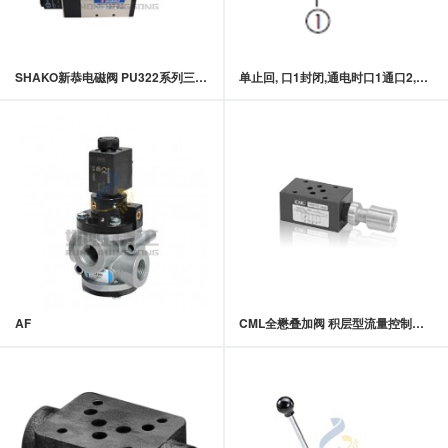
SHAKO新恭电磁阀 PU322系列三口二位引导式电磁阀
单止回, 口1封闭,通电时口1通口2,快速关闭型常闭提动轴型电磁方向阀
AF
CML全懋叠加阀 积层型流量控制阀 MT-02,MT-03系列